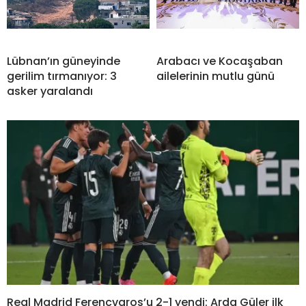
Lübnan’ın güneyinde
Arabacı ve Kocaşaban
gerilim tırmanıyor: 3
ailelerinin mutlu günü
asker yaralandı
Real Madrid Ferencvaros’u 2-1 yendi: Arda Güler ilk