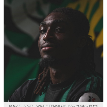
KOCAELİSPOR, İSVİÇRE TEMSİLCİSİ BSC YOUNG BOYS