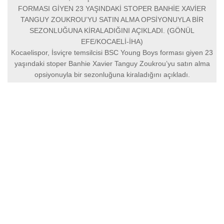
FORMASI GİYEN 23 YAŞINDAKİ STOPER BANHİE XAVİER
TANGUY ZOUKROU’YU SATIN ALMA OPSİYONUYLA BİR
SEZONLUĞUNA KİRALADIĞINI AÇIKLADI. (GÖNÜL
EFE/KOCAELİ-İHA)
Kocaelispor, İsviçre temsilcisi BSC Young Boys forması giyen 23
yaşındaki stoper Banhie Xavier Tanguy Zoukrou’yu satın alma
opsiyonuyla bir sezonluğuna kiraladığını açıkladı.