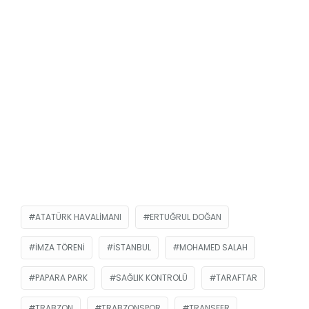
ATATÜRK HAVALIMANI
ERTUĞRUL DOĞAN
İMZA TÖRENI
ISTANBUL
MOHAMED SALAH
PAPARA PARK
SAĞLIK KONTROLÜ
TARAFTAR
TRABZON
TRABZONSPOR
TRANSFER