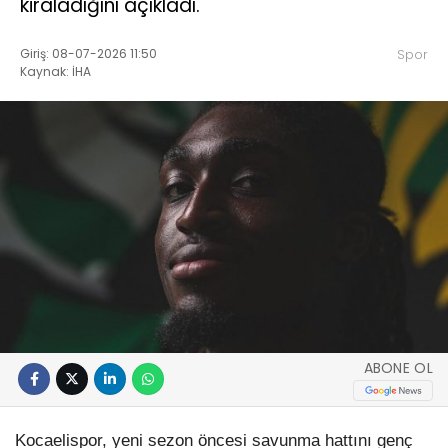
kiraladığını açıkladı.
Giriş: 08-07-2026 11:50
Spor
Kaynak: İHA
ABONE OL
Kocaelispor, yeni sezon öncesi savunma hattını genç