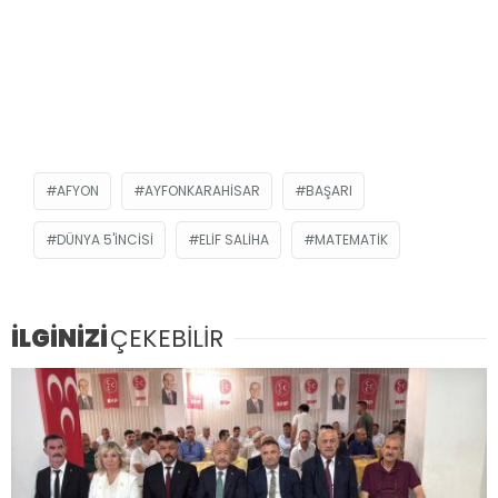
AFYON
AYFONKARAHISAR
BAŞARI
DÜNYA 5'INCISI
ELIF SALIHA
MATEMATIK
İLGİNİZİ
ÇEKEBİLİR