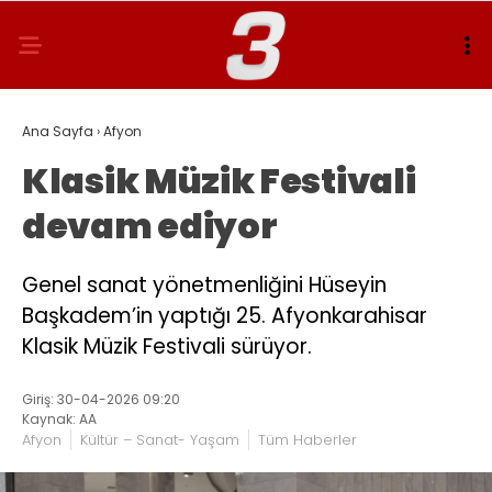
Ana Sayfa
›
Afyon
Klasik Müzik Festivali
devam ediyor
Genel sanat yönetmenliğini Hüseyin
Başkadem’in yaptığı 25. Afyonkarahisar
Klasik Müzik Festivali sürüyor.
Giriş: 30-04-2026 09:20
Kaynak: AA
Afyon
Kültür – Sanat- Yaşam
Tüm Haberler