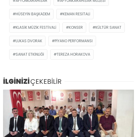
AFYONKARAHISAR
AFYONKARAHISAR MÜZESI
HÜSEYIN BAŞKADEM
KEMAN RESITALI
KLASIK MÜZIK FESTIVALI
KONSER
KÜLTÜR SANAT
LUKAS DVORAK
PIYANO PERFORMANSI
SANAT ETKINLIĞI
TEREZA HORAKOVA
İLGİNİZİ
ÇEKEBİLİR