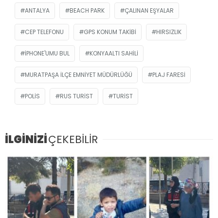
ANTALYA
BEACH PARK
ÇALINAN EŞYALAR
CEP TELEFONU
GPS KONUM TAKIBI
HIRSIZLIK
IPHONE'UMU BUL
KONYAALTI SAHILI
MURATPAŞA İLÇE EMNIYET MÜDÜRLÜĞÜ
PLAJ FARESI
POLIS
RUS TURIST
TURIST
İLGİNİZİ
ÇEKEBİLİR