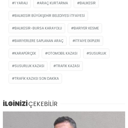
1 YARALI
ARAÇ KURTARMA
BALIKESIR
BALIKESIR BÜYÜKŞEHIR BELEDIYESI İTFAIYESI
BALIKESIR-BURSA KARAYOLU
BARIYER KESME
BARIYERLERE SAPLANAN ARAÇ
ITFAIYE EKIPLERI
KARAPÜRÇEK
OTOMOBIL KAZASI
SUSURLUK
SUSURLUK KAZASI
TRAFIK KAZASI
TRAFIK KAZASI SON DAKIKA
İLGİNİZİ
ÇEKEBİLİR