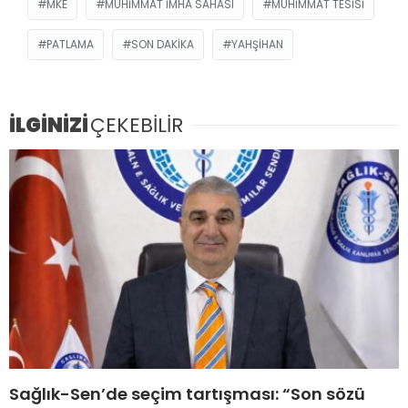
MKE
MÜHIMMAT IMHA SAHASI
MÜHIMMAT TESISI
PATLAMA
SON DAKIKA
YAHŞIHAN
İLGİNİZİ
ÇEKEBİLİR
Sağlık-Sen’de seçim tartışması: “Son sözü