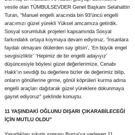
vesile olan TÜMBULSEVDER Genel Başkanı Selahattin
Turan, “Manuel engelli aracında bin 93’üncü engelli
aracımızı güzel yürekli Yüksel amcamıza getirdik.
Sosyal sorumluluk projeleri kapsamında Sosyal
farkındalık ortaya koymaya devam ediyoruz. ‘İnsanlara
faydalı olmayanı ölülerden say gitsin’, ‘En büyük engel
sevgisizliktir’ ‘Hepimiz de bir engelli adayıyız’
düşüncesiyle böylesi güzel değerlerimize, Cenabı
Hakk’ın sevdiği bu değerlere bizler de değerimiz bilip,
onların gönüllerine girme, gönül köprüleri kurma adına
engelli araçları dağıtarak güzel yüreklere dokunmaya
gayret ediyoruz” şeklinde konuştu.
11 YAŞINDAKİ OĞLUNU DIŞARI ÇIKARABİLECEĞİ
İÇİN MUTLU OLDU”
Yaşadıkları sıkıntı sonrası Bursa’ya yerleşen 11