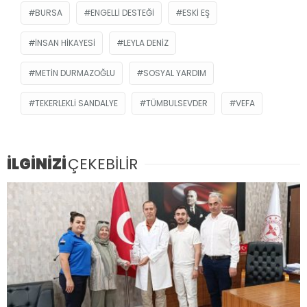
BURSA
ENGELLI DESTEĞI
ESKI EŞ
INSAN HIKAYESI
LEYLA DENIZ
METIN DURMAZOĞLU
SOSYAL YARDIM
TEKERLEKLI SANDALYE
TÜMBULSEVDER
VEFA
İLGİNİZİ
ÇEKEBİLİR