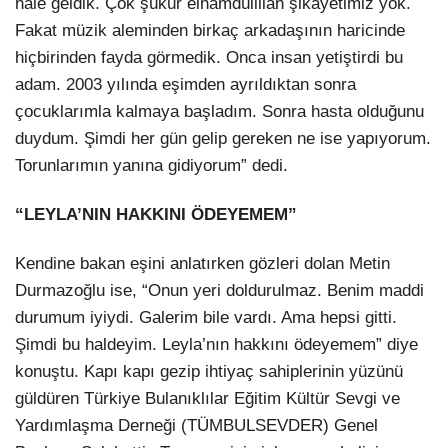
hale geldik. Çok şükür elhamdülillah şikayetimiz yok.
Fakat müzik aleminden birkaç arkadaşının haricinde
hiçbirinden fayda görmedik. Onca insan yetiştirdi bu
adam. 2003 yılında eşimden ayrıldıktan sonra
çocuklarımla kalmaya başladım. Sonra hasta olduğunu
duydum. Şimdi her gün gelip gereken ne ise yapıyorum.
Torunlarımın yanına gidiyorum” dedi.
“LEYLA’NIN HAKKINI ÖDEYEMEM”
Kendine bakan eşini anlatırken gözleri dolan Metin
Durmazoğlu ise, “Onun yeri doldurulmaz. Benim maddi
durumum iyiydi. Galerim bile vardı. Ama hepsi gitti.
Şimdi bu haldeyim. Leyla’nın hakkını ödeyemem” diye
konuştu. Kapı kapı gezip ihtiyaç sahiplerinin yüzünü
güldüren Türkiye Bulanıklılar Eğitim Kültür Sevgi ve
Yardımlaşma Derneği (TÜMBULSEVDER) Genel