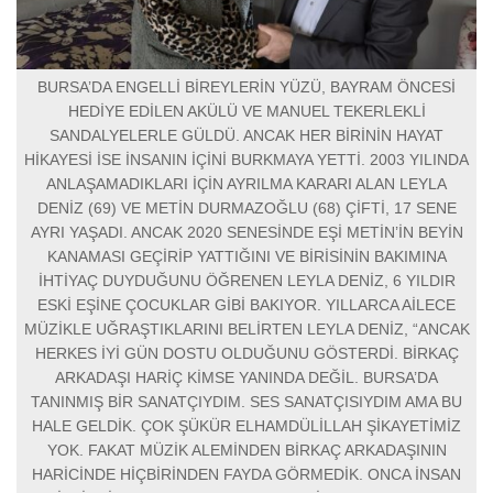
BURSA’DA ENGELLİ BİREYLERİN YÜZÜ, BAYRAM ÖNCESİ
HEDİYE EDİLEN AKÜLÜ VE MANUEL TEKERLEKLİ
SANDALYELERLE GÜLDÜ. ANCAK HER BİRİNİN HAYAT
HİKAYESİ İSE İNSANIN İÇİNİ BURKMAYA YETTİ. 2003 YILINDA
ANLAŞAMADIKLARI İÇİN AYRILMA KARARI ALAN LEYLA
DENİZ (69) VE METİN DURMAZOĞLU (68) ÇİFTİ, 17 SENE
AYRI YAŞADI. ANCAK 2020 SENESİNDE EŞİ METİN’İN BEYİN
KANAMASI GEÇİRİP YATTIĞINI VE BİRİSİNİN BAKIMINA
İHTİYAÇ DUYDUĞUNU ÖĞRENEN LEYLA DENİZ, 6 YILDIR
ESKİ EŞİNE ÇOCUKLAR GİBİ BAKIYOR. YILLARCA AİLECE
MÜZİKLE UĞRAŞTIKLARINI BELİRTEN LEYLA DENİZ, “ANCAK
HERKES İYİ GÜN DOSTU OLDUĞUNU GÖSTERDİ. BİRKAÇ
ARKADAŞI HARİÇ KİMSE YANINDA DEĞİL. BURSA’DA
TANINMIŞ BİR SANATÇIYDIM. SES SANATÇISIYDIM AMA BU
HALE GELDİK. ÇOK ŞÜKÜR ELHAMDÜLİLLAH ŞİKAYETİMİZ
YOK. FAKAT MÜZİK ALEMİNDEN BİRKAÇ ARKADAŞININ
HARİCİNDE HİÇBİRİNDEN FAYDA GÖRMEDİK. ONCA İNSAN