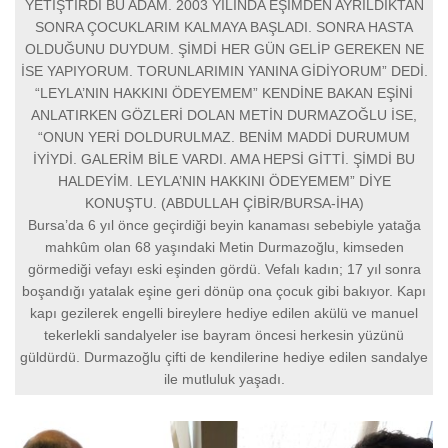
YETİŞTİRDİ BU ADAM. 2003 YILINDA EŞİMDEN AYRILDIKTAN
SONRA ÇOCUKLARIM KALMAYA BAŞLADI. SONRA HASTA
OLDUĞUNU DUYDUM. ŞİMDİ HER GÜN GELİP GEREKEN NE
İSE YAPIYORUM. TORUNLARIMIN YANINA GİDİYORUM” DEDİ.
“LEYLA’NIN HAKKINI ÖDEYEMEM” KENDİNE BAKAN EŞİNİ
ANLATIRKEN GÖZLERİ DOLAN METİN DURMAZOĞLU İSE,
“ONUN YERİ DOLDURULMAZ. BENİM MADDİ DURUMUM
İYİYDİ. GALERİM BİLE VARDI. AMA HEPSİ GİTTİ. ŞİMDİ BU
HALDEYİM. LEYLA’NIN HAKKINI ÖDEYEMEM” DİYE
KONUŞTU. (ABDULLAH ÇİBİR/BURSA-İHA)
Bursa’da 6 yıl önce geçirdiği beyin kanaması sebebiyle yatağa
mahkûm olan 68 yaşındaki Metin Durmazoğlu, kimseden
görmediği vefayı eski eşinden gördü. Vefalı kadın; 17 yıl sonra
boşandığı yatalak eşine geri dönüp ona çocuk gibi bakıyor. Kapı
kapı gezilerek engelli bireylere hediye edilen akülü ve manuel
tekerlekli sandalyeler ise bayram öncesi herkesin yüzünü
güldürdü. Durmazoğlu çifti de kendilerine hediye edilen sandalye
ile mutluluk yaşadı.