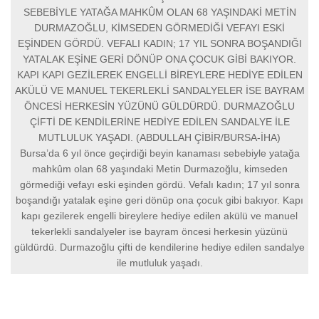
SEBEBİYLE YATAĞA MAHKÛM OLAN 68 YAŞINDAKİ METİN
DURMAZOĞLU, KİMSEDEN GÖRMEDİĞİ VEFAYI ESKİ
EŞİNDEN GÖRDÜ. VEFALI KADIN; 17 YIL SONRA BOŞANDIĞI
YATALAK EŞİNE GERİ DÖNÜP ONA ÇOCUK GİBİ BAKIYOR.
KAPI KAPI GEZİLEREK ENGELLİ BİREYLERE HEDİYE EDİLEN
AKÜLÜ VE MANUEL TEKERLEKLİ SANDALYELER İSE BAYRAM
ÖNCESİ HERKESİN YÜZÜNÜ GÜLDÜRDÜ. DURMAZOĞLU
ÇİFTİ DE KENDİLERİNE HEDİYE EDİLEN SANDALYE İLE
MUTLULUK YAŞADI. (ABDULLAH ÇİBİR/BURSA-İHA)
Bursa’da 6 yıl önce geçirdiği beyin kanaması sebebiyle yatağa
mahkûm olan 68 yaşındaki Metin Durmazoğlu, kimseden
görmediği vefayı eski eşinden gördü. Vefalı kadın; 17 yıl sonra
boşandığı yatalak eşine geri dönüp ona çocuk gibi bakıyor. Kapı
kapı gezilerek engelli bireylere hediye edilen akülü ve manuel
tekerlekli sandalyeler ise bayram öncesi herkesin yüzünü
güldürdü. Durmazoğlu çifti de kendilerine hediye edilen sandalye
ile mutluluk yaşadı.