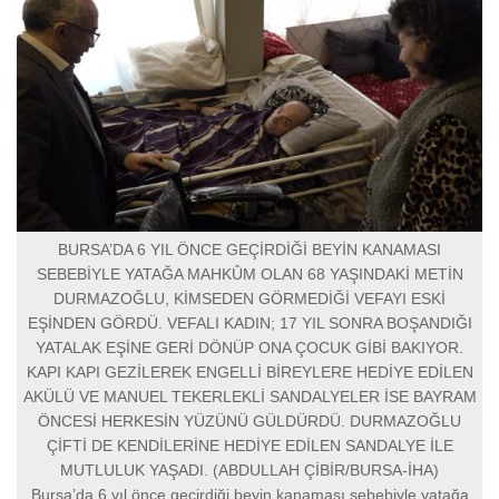
BURSA’DA 6 YIL ÖNCE GEÇİRDİĞİ BEYİN KANAMASI
SEBEBİYLE YATAĞA MAHKÛM OLAN 68 YAŞINDAKİ METİN
DURMAZOĞLU, KİMSEDEN GÖRMEDİĞİ VEFAYI ESKİ
EŞİNDEN GÖRDÜ. VEFALI KADIN; 17 YIL SONRA BOŞANDIĞI
YATALAK EŞİNE GERİ DÖNÜP ONA ÇOCUK GİBİ BAKIYOR.
KAPI KAPI GEZİLEREK ENGELLİ BİREYLERE HEDİYE EDİLEN
AKÜLÜ VE MANUEL TEKERLEKLİ SANDALYELER İSE BAYRAM
ÖNCESİ HERKESİN YÜZÜNÜ GÜLDÜRDÜ. DURMAZOĞLU
ÇİFTİ DE KENDİLERİNE HEDİYE EDİLEN SANDALYE İLE
MUTLULUK YAŞADI. (ABDULLAH ÇİBİR/BURSA-İHA)
Bursa’da 6 yıl önce geçirdiği beyin kanaması sebebiyle yatağa