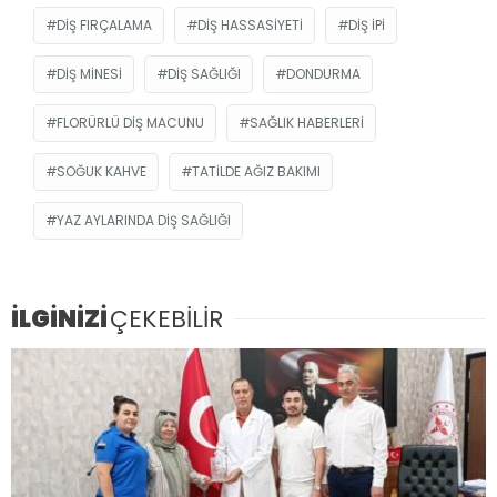
DIŞ FIRÇALAMA
DIŞ HASSASIYETI
DIŞ IPI
DIŞ MINESI
DIŞ SAĞLIĞI
DONDURMA
FLORÜRLÜ DIŞ MACUNU
SAĞLIK HABERLERI
SOĞUK KAHVE
TATILDE AĞIZ BAKIMI
YAZ AYLARINDA DIŞ SAĞLIĞI
İLGİNİZİ
ÇEKEBİLİR