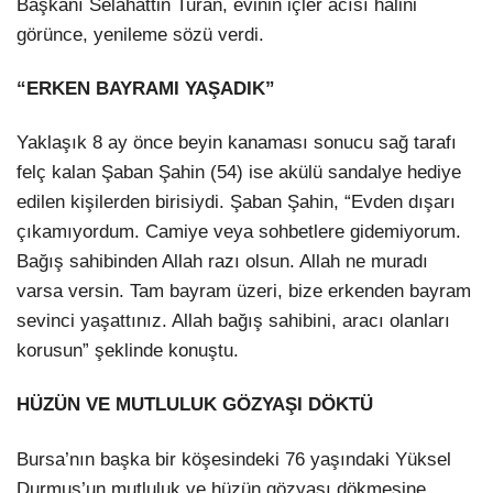
Başkanı Selahattin Turan, evinin içler acısı halini
görünce, yenileme sözü verdi.
“ERKEN BAYRAMI YAŞADIK”
Yaklaşık 8 ay önce beyin kanaması sonucu sağ tarafı
felç kalan Şaban Şahin (54) ise akülü sandalye hediye
edilen kişilerden birisiydi. Şaban Şahin, “Evden dışarı
çıkamıyordum. Camiye veya sohbetlere gidemiyorum.
Bağış sahibinden Allah razı olsun. Allah ne muradı
varsa versin. Tam bayram üzeri, bize erkenden bayram
sevinci yaşattınız. Allah bağış sahibini, aracı olanları
korusun” şeklinde konuştu.
HÜZÜN VE MUTLULUK GÖZYAŞI DÖKTÜ
Bursa’nın başka bir köşesindeki 76 yaşındaki Yüksel
Durmuş’un mutluluk ve hüzün gözyaşı dökmesine