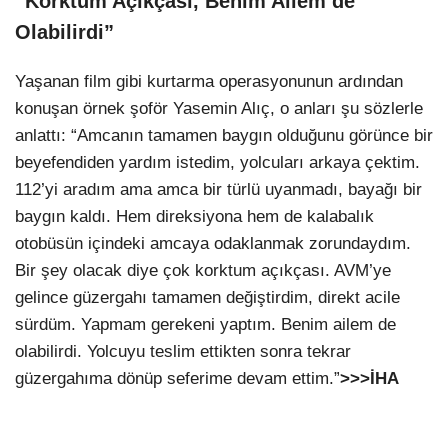
“Korktum Açıkçası, Benim Ailem de
Olabilirdi”
Yaşanan film gibi kurtarma operasyonunun ardından
konuşan örnek şoför Yasemin Alıç, o anları şu sözlerle
anlattı: “Amcanın tamamen baygın olduğunu görünce bir
beyefendiden yardım istedim, yolcuları arkaya çektim.
112’yi aradım ama amca bir türlü uyanmadı, bayağı bir
baygın kaldı. Hem direksiyona hem de kalabalık
otobüsün içindeki amcaya odaklanmak zorundaydım.
Bir şey olacak diye çok korktum açıkçası. AVM’ye
gelince güzergahı tamamen değiştirdim, direkt acile
sürdüm. Yapmam gerekeni yaptım. Benim ailem de
olabilirdi. Yolcuyu teslim ettikten sonra tekrar
güzergahıma dönüp seferime devam ettim.”
>>>İHA