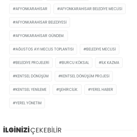
AFYONKARAHISAR
AFYONKARAHISAR BELEDIYE MECLISI
AFYONKARAHISAR BELEDIYESI
AFYONKARAHISAR GÜNDEM.
AĞUSTOS AYI MECLIS TOPLANTISI
BELEDIYE MECLISI
BELEDIYE PROJELERI
BURCU KÖKSAL
ILK KAZMA
KENTSEL DÖNÜŞÜM
KENTSEL DÖNÜŞÜM PROJESI
KENTSEL YENILEME
ŞEHIRCILIK.
YEREL HABER
YEREL YÖNETIM
İLGİNİZİ
ÇEKEBİLİR