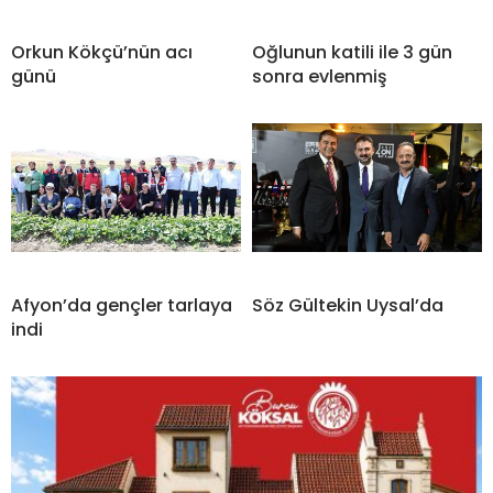
Orkun Kökçü’nün acı
Oğlunun katili ile 3 gün
günü
sonra evlenmiş
Afyon’da gençler tarlaya
Söz Gültekin Uysal’da
indi