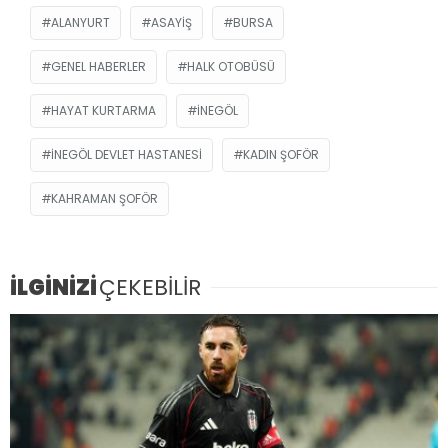
ALANYURT
ASAYIŞ
BURSA
GENEL HABERLER
HALK OTOBÜSÜ
HAYAT KURTARMA
INEGÖL
İNEGÖL DEVLET HASTANESI
KADIN ŞOFÖR
KAHRAMAN ŞOFÖR
İLGİNİZİ
ÇEKEBİLİR