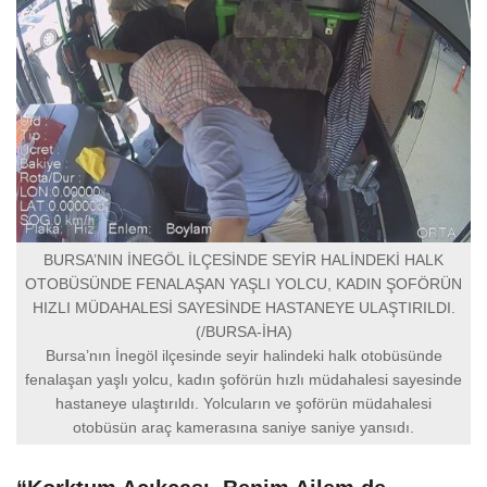
BURSA’NIN İNEGÖL İLÇESİNDE SEYİR HALİNDEKİ HALK
OTOBÜSÜNDE FENALAŞAN YAŞLI YOLCU, KADIN ŞOFÖRÜN
HIZLI MÜDAHALESİ SAYESİNDE HASTANEYE ULAŞTIRILDI.
(/BURSA-İHA)
Bursa’nın İnegöl ilçesinde seyir halindeki halk otobüsünde
fenalaşan yaşlı yolcu, kadın şoförün hızlı müdahalesi sayesinde
hastaneye ulaştırıldı. Yolcuların ve şoförün müdahalesi
otobüsün araç kamerasına saniye saniye yansıdı.