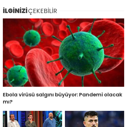
İLGİNİZİ
ÇEKEBİLİR
Ebola virüsü salgını büyüyor: Pandemi olacak
mı?