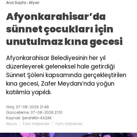
Ana Sayfa
›
Afyon
Afyonkarahisar’da
sünnet çocukları için
unutulmaz kına gecesi
Afyonkarahisar Belediyesinin her yıl
düzenleyerek geleneksel hale getirdiği
Sünnet Şöleni kapsamında gerçekleştirilen
kına gecesi, Zafer Meydanı’nda yoğun
katılımla yapıldı.
Giriş: 07-08-2026 21:48
Güncelleme: 07-08-2026 21:51
Kaynak: Şerafettin KAZAK
Afyon
Tüm Haberler
Tüm Haberler