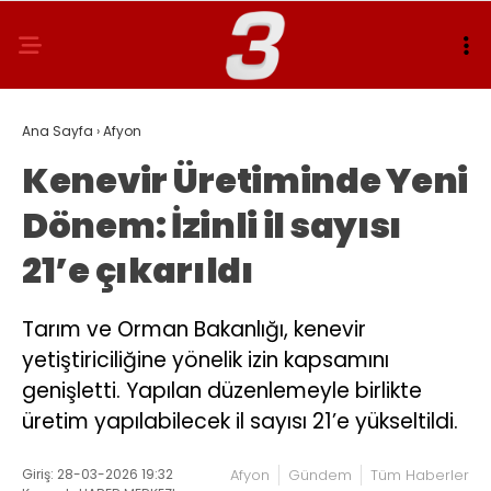
Ana Sayfa
›
Afyon
Kenevir Üretiminde Yeni
Dönem: İzinli il sayısı
21’e çıkarıldı
Tarım ve Orman Bakanlığı, kenevir
yetiştiriciliğine yönelik izin kapsamını
genişletti. Yapılan düzenlemeyle birlikte
üretim yapılabilecek il sayısı 21’e yükseltildi.
Giriş: 28-03-2026 19:32
Afyon
Gündem
Tüm Haberler