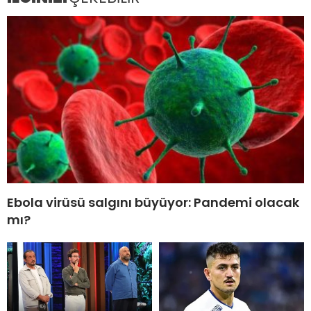
Ebola virüsü salgını büyüyor: Pandemi olacak
mı?