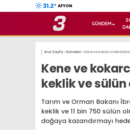
31.2
°
AFYON
S
GÜNDEM
DA
Ana Sayfa
›
Gündem
›
Kene ve kokarca tehdidine 
Kene ve kokarc
keklik ve sülün
Tarım ve Orman Bakanı İbra
keklik ve 11 bin 750 sülün o
doğaya kazandırmayı hedefli