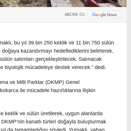
ABONE OL
lı, bu yıl 39 bin 250 keklik ve 11 bin 750 sülün
 doğaya kazandırmayı hedeflediklerini belirterek,
e sülün salımları gerçekleştirilecek. Salınacak
le biyolojik mücadeleye destek verecek.” dedi.
uma ve Milli Parklar (DKMP) Genel
karca ile mücadele hazırlıklarına ilişkin
ce keklik ve sülün üretilerek, uygun alanlarda
 DKMP’nin kanatlı türleri doğayla buluşturmak
bu yıl da tamamladığını söyledi. Yumaklı, yaban