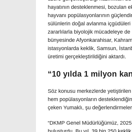
hayatının desteklenmesi, bozulan ek
hayvanı popülasyonlarının güçlendir
sülünlerin doğal avlanma içgüdüleri
zararlılarla biyolojik mücadeleye d
bünyesinde Afyonkarahisar, Kahram
istasyonlarda keklik, Samsun, İsta
üretimi gerçekleştirildiğini aktardı.
“10 yılda 1 milyon ka
Söz konusu merkezlerde yetiştirilen
hem popülasyonların desteklendiğini
çeken Yumaklı, şu değerlendirmele
“DKMP Genel Müdürlüğümüz, 2025 yı
buluşturdu. Bu yıl, 39 bin 250 kekli