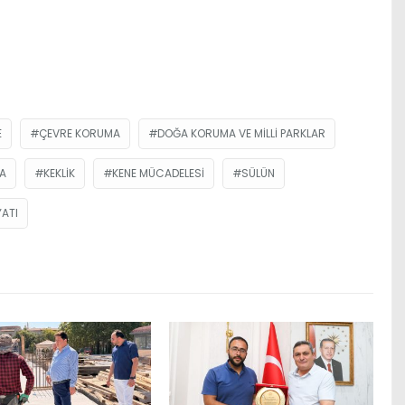
E
ÇEVRE KORUMA
DOĞA KORUMA VE MILLI PARKLAR
A
KEKLIK
KENE MÜCADELESI
SÜLÜN
ATI