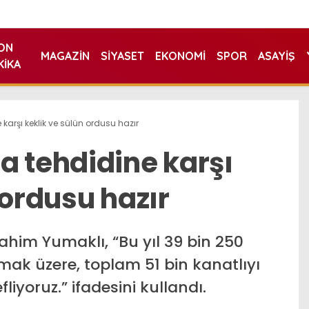
ON
MAGAZIN
SIYASET
EKONOMI
SPOR
ASAYIŞ
KIKA
karşı keklik ve sülün ordusu hazır
a tehdidine karşı
 ordusu hazır
him Yumaklı, “Bu yıl 39 bin 250
lmak üzere, toplam 51 bin kanatlıyı
yoruz.” ifadesini kullandı.