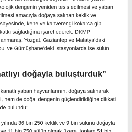
olojik dengenin yeniden tesis edilmesi ve yaban
ilmesi amacıyla doğaya salınan keklik ve
 sayesinde, kene ve kahverengi kokarca gibi
e katkı sağladığına işaret ederek, DKMP
anmaraş, Yozgat, Gaziantep ve Malatya’daki
nbul ve Gümüşhane’deki istasyonlarda ise sülün
natlıyı doğayla buluşturduk”
 kanatlı yaban hayvanlarının, doğaya salınarak
, hem de doğal dengenin güçlendirildiğine dikkati
rde bulundu:
lında 36 bin 250 keklik ve 9 bin sülünü doğayla
k ve 11 bin 750 sülün olmak üzere, toplam 51 bin