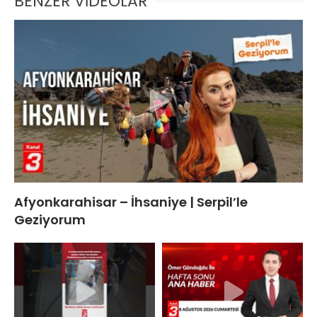
BENZER VİDEOLAR
Afyonkarahisar – İhsaniye | Serpil’le
Geziyorum