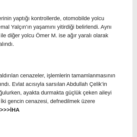
i
erinin yaptığı kontrollerde, otomobilde yolcu
al Yalçın’ın yaşamını yitirdiği belirlendi. Aynı
e diğer yolcu Ömer M. ise ağır yaralı olarak
alındı.
ldırılan cenazeler, işlemlerin tamamlanmasının
ındı. Evlat acısıyla sarsılan Abdullah Çelik’in
ğulurken, ayakta durmakta güçlük çeken aileyi
. İki gencin cenazesi, defnedilmek üzere
>>>İHA