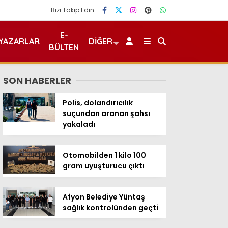
Bizi Takip Edin
E-
YAZARLAR
DIĞER
BÜLTEN
SON HABERLER
Polis, dolandırıcılık
suçundan aranan şahsı
yakaladı
Otomobilden 1 kilo 100
gram uyuşturucu çıktı
Afyon Belediye Yüntaş
sağlık kontrolünden geçti