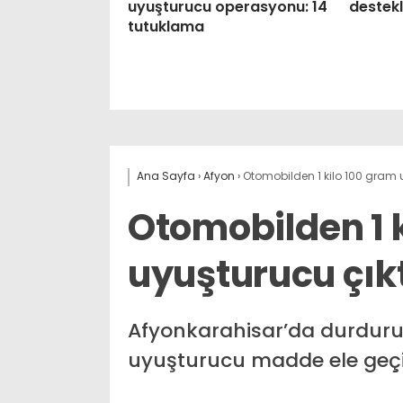
uyuşturucu operasyonu: 14
destekl
tutuklama
Ana Sayfa
›
Afyon
›
Otomobilden 1 kilo 100 gram u
Otomobilden 1 
uyuşturucu çık
Afyonkarahisar’da durdurul
uyuşturucu madde ele geçirili