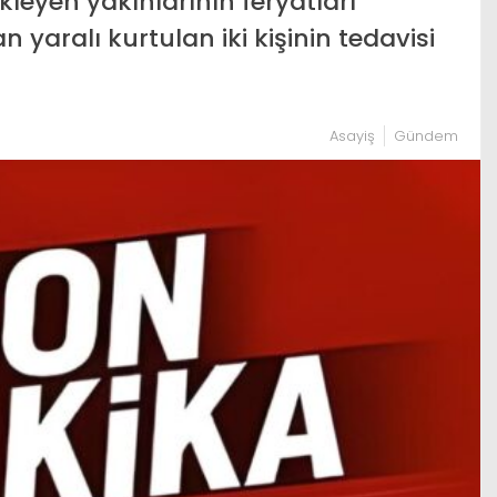
leyen yakınlarının feryatları
 yaralı kurtulan iki kişinin tedavisi
Asayiş
Gündem