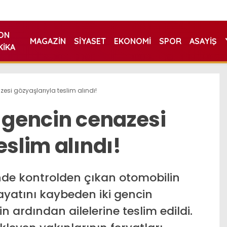
ON
MAGAZIN
SIYASET
EKONOMI
SPOR
ASAYIŞ
KIKA
esi gözyaşlarıyla teslim alındı!
i gencin cenazesi
eslim alındı!
inde kontrolden çıkan otomobilin
atını kaybeden iki gencin
in ardından ailelerine teslim edildi.