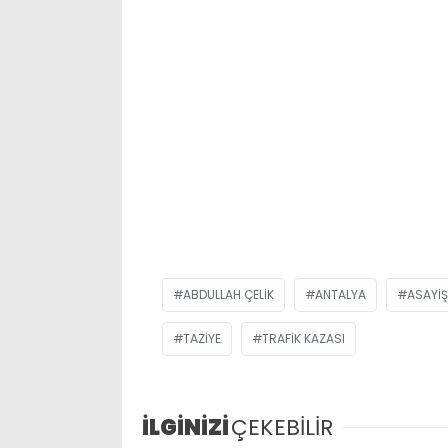
ABDULLAH ÇELIK
ANTALYA
ASAYIŞ
TAZIYE
TRAFIK KAZASI
İLGİNİZİ
ÇEKEBİLİR