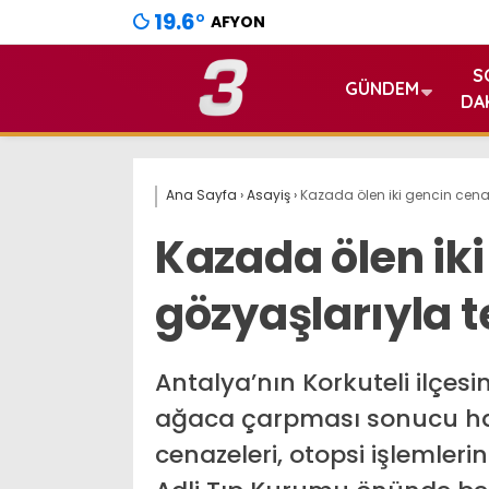
19.6
°
AFYON
S
GÜNDEM
DA
Ana Sayfa
›
Asayiş
›
Kazada ölen iki gencin cenaz
Kazada ölen ik
gözyaşlarıyla t
Antalya’nın Korkuteli ilçes
ağaca çarpması sonucu hay
cenazeleri, otopsi işlemlerin