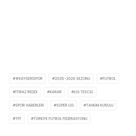
#KAYSERISPOR
2025-2026 SEZONU
FUTBOL
ITIRAZ REDDI
KARAR
LIG TESCILI
SPOR HABERLERI
SÜPER LIG
TAHKIM KURULU
TFF
TÜRKIYE FUTBOL FEDERASYONU