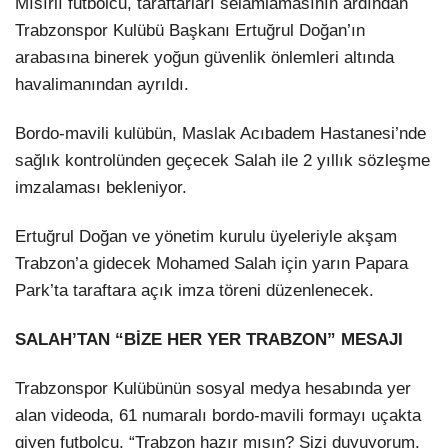
Mısırlı futbolcu, taraftarları selamlamasının ardından
Trabzonspor Kulübü Başkanı Ertuğrul Doğan’ın
arabasına binerek yoğun güvenlik önlemleri altında
havalimanından ayrıldı.
Bordo-mavili kulübün, Maslak Acıbadem Hastanesi’nde
sağlık kontrolünden geçecek Salah ile 2 yıllık sözleşme
imzalaması bekleniyor.
Ertuğrul Doğan ve yönetim kurulu üyeleriyle akşam
Trabzon’a gidecek Mohamed Salah için yarın Papara
Park’ta taraftara açık imza töreni düzenlenecek.
SALAH’TAN “BİZE HER YER TRABZON” MESAJI
Trabzonspor Kulübünün sosyal medya hesabında yer
alan videoda, 61 numaralı bordo-mavili formayı uçakta
giyen futbolcu, “Trabzon hazır mısın? Sizi duyuyorum.