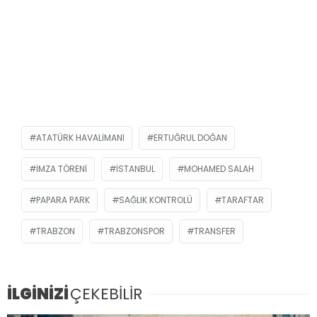
ATATÜRK HAVALIMANI
ERTUĞRUL DOĞAN
İMZA TÖRENI
ISTANBUL
MOHAMED SALAH
PAPARA PARK
SAĞLIK KONTROLÜ
TARAFTAR
TRABZON
TRABZONSPOR
TRANSFER
İLGİNİZİ
ÇEKEBİLİR