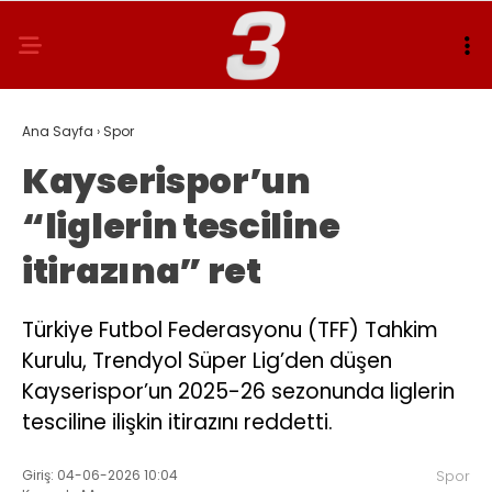
Ana Sayfa
›
Spor
Kayserispor’un
“liglerin tesciline
itirazına” ret
Türkiye Futbol Federasyonu (TFF) Tahkim
Kurulu, Trendyol Süper Lig’den düşen
Kayserispor’un 2025-26 sezonunda liglerin
tesciline ilişkin itirazını reddetti.
Giriş: 04-06-2026 10:04
Spor