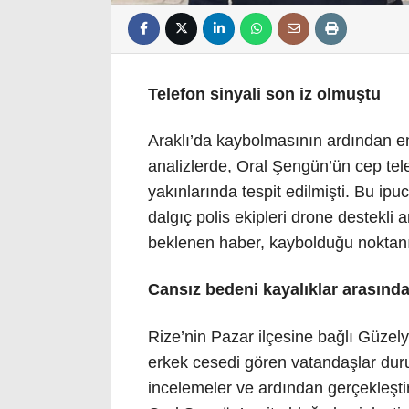
Telefon sinyali son iz olmuştu
Araklı’da kaybolmasının ardından emn
analizlerde, Oral Şengün’ün cep tel
yakınlarında tespit edilmişti. Bu ip
dalgıç polis ekipleri drone destekli 
beklenen haber, kaybolduğu noktanı
Cansız bedeni kayalıklar arasınd
Rize’nin Pazar ilçesine bağlı Güzelya
erkek cesedi gören vatandaşlar durumu
incelemeler ve ardından gerçekleştir