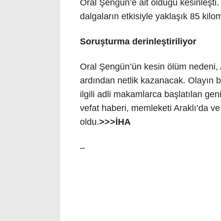
Oral Şengün’e ait olduğu kesinleşti
dalgaların etkisiyle yaklaşık 85 kilo
Soruşturma derinleştiriliyor
Oral Şengün’ün kesin ölüm nedeni, 
ardından netlik kazanacak. Olayın b
ilgili adli makamlarca başlatılan g
vefat haberi, memleketi Araklı’da v
oldu.
>>>İHA
–