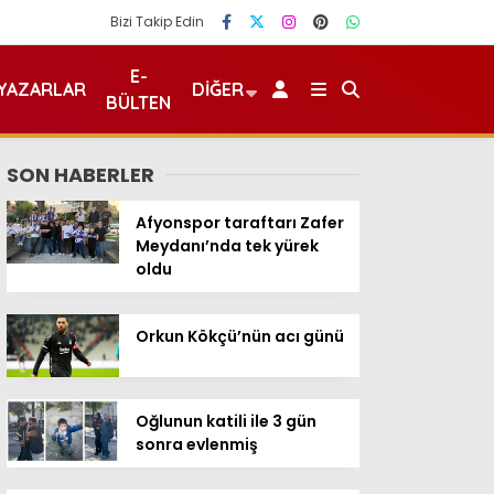
Bizi Takip Edin
E-
YAZARLAR
DIĞER
BÜLTEN
SON HABERLER
Afyonspor taraftarı Zafer
Meydanı’nda tek yürek
oldu
Orkun Kökçü’nün acı günü
Oğlunun katili ile 3 gün
sonra evlenmiş