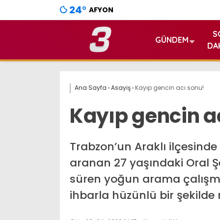
24
°
AFYON
S
GÜNDEM
DA
Ana Sayfa
›
Asayiş
›
Kayıp gencin acı sonu!
Kayıp gencin a
Trabzon’un Araklı ilçesind
aranan 27 yaşındaki Oral Ş
süren yoğun arama çalışmala
ihbarla hüzünlü bir şekilde