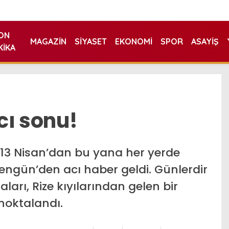
ON
MAGAZIN
SIYASET
EKONOMI
SPOR
ASAYIŞ
KIKA
cı sonu!
e 13 Nisan’dan bu yana her yerde
engün’den acı haber geldi. Günlerdir
rı, Rize kıyılarından gelen bir
 noktalandı.