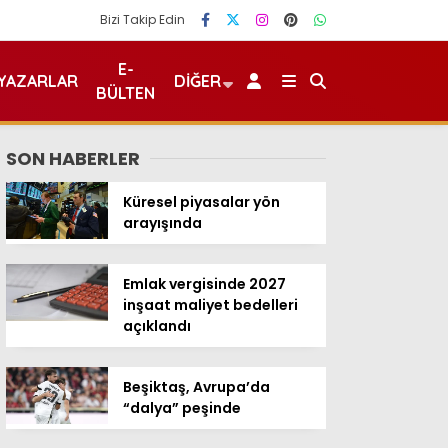
Bizi Takip Edin
E-
YAZARLAR
DIĞER
BÜLTEN
SON HABERLER
Küresel piyasalar yön
arayışında
Emlak vergisinde 2027
inşaat maliyet bedelleri
açıklandı
Beşiktaş, Avrupa’da
“dalya” peşinde