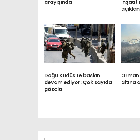
arayışında
inşaat 
açıklan
Doğu Kudüs’te baskın
Orman 
devam ediyor: Çok sayıda
altına a
gözaltı