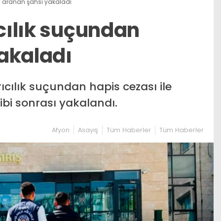
an aranan şahsı yakaladı
ıcılık suçundan
akaladı
cılık suçundan hapis cezası ile
ibi sonrası yakalandı.
Afyon
Asayiş
Tüm Haberler
Tüm Haberler