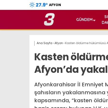
27.9
°
AFYON
S
GÜNDEM
DA
Ana Sayfa
›
Afyon
›
Kasten öldürme hükümlüsü A
Kasten öldürm
Afyon’da yaka
Afyonkarahisar İl Emniyet 
şahısların yakalanmasına y
kapsamında, “kasten öldür