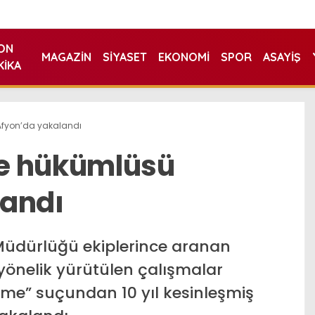
ON
MAGAZIN
SIYASET
EKONOMI
SPOR
ASAYIŞ
KIKA
fyon’da yakalandı
e hükümlüsü
landı
Müdürlüğü ekiplerince aranan
önelik yürütülen çalışmalar
me” suçundan 10 yıl kesinleşmiş