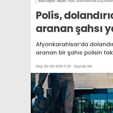
Ana Sayfa
›
Afyon
›
Polis, dolandırıcılık suçund
Polis, dolandır
aranan şahsı y
Afyonkarahisar’da dolandırı
aranan bir şahıs polisin tak
Giriş: 05-08-2026 17:23
Kaynak: İHA