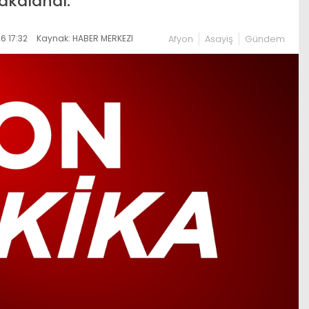
akalandı.
 17:32
Kaynak: HABER MERKEZI
Afyon
Asayiş
Gündem