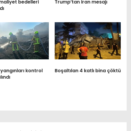
maliyet bedelleri
Trump’tan İran mesajı
dı
yangınları kontrol
Boşaltılan 4 katlı bina çöktü
lındı