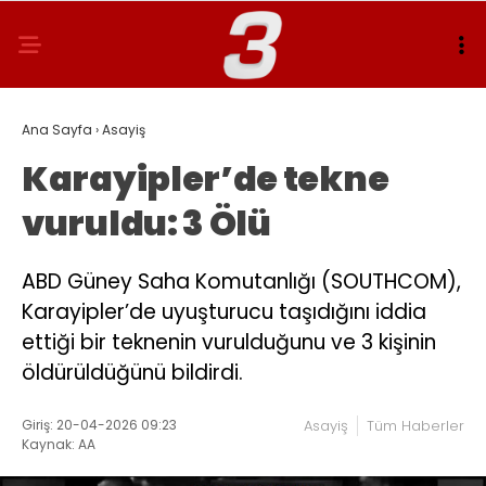
Ana Sayfa
›
Asayiş
Karayipler’de tekne
vuruldu: 3 Ölü
ABD Güney Saha Komutanlığı (SOUTHCOM),
Karayipler’de uyuşturucu taşıdığını iddia
ettiği bir teknenin vurulduğunu ve 3 kişinin
öldürüldüğünü bildirdi.
Giriş: 20-04-2026 09:23
Asayiş
Tüm Haberler
Kaynak: AA