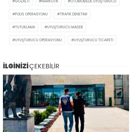
GÖZALTI
NARKOTIK
OTOMOBILDE UYUŞTURUCU
POLIS OPERASYONU
TRAFIK DENETIMI
TUTUKLAMA
UYUŞTURUCU MADDE
UYUŞTURUCU OPERASYONU
UYUŞTURUCU TICARETI
İLGİNİZİ
ÇEKEBİLİR