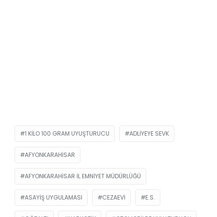
1 KILO 100 GRAM UYUŞTURUCU
ADLIYEYE SEVK
AFYONKARAHISAR
AFYONKARAHISAR İL EMNIYET MÜDÜRLÜĞÜ
ASAYIŞ UYGULAMASI
CEZAEVI
E.S.