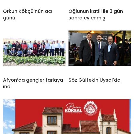
Orkun Kökçü’nün acı
Oğlunun katili ile 3 gün
günü
sonra evlenmiş
Afyon’da gençler tarlaya
Söz Gültekin Uysal’da
indi