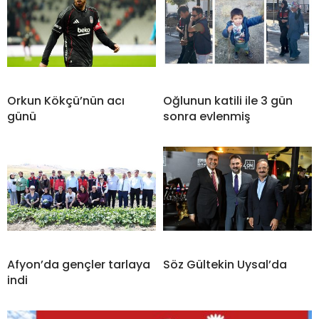
Orkun Kökçü’nün acı
Oğlunun katili ile 3 gün
günü
sonra evlenmiş
Afyon’da gençler tarlaya
Söz Gültekin Uysal’da
indi