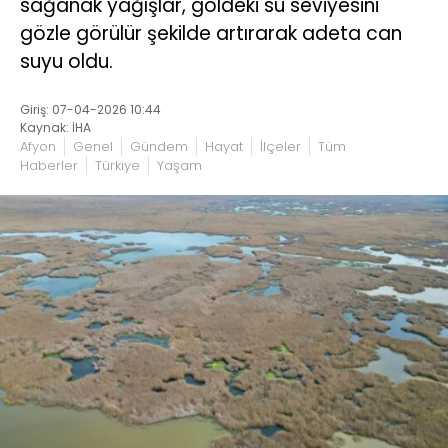
sağanak yağışlar, göldeki su seviyesini
gözle görülür şekilde artırarak adeta can
suyu oldu.
Giriş: 07-04-2026 10:44
Kaynak: İHA
Afyon
Genel
Gündem
Hayat
İlçeler
Tüm
Haberler
Türkiye
Yaşam