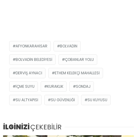
AFYONKARAHISAR
BOLVADIN
BOLVADIN BELEDIYESI
ÇOBANLAR YOLU
DERVIŞ AYNACI
ETHEM KELEKÇI MAHALLESI
IÇME SUYU
KURAKLIK
SONDAJ
SU ALTYAPISI
SU GÜVENLIĞI
SU KUYUSU
İLGİNİZİ
ÇEKEBİLİR