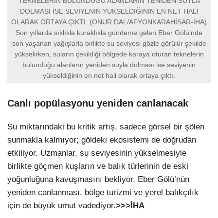
TEKNELERİN BULUNDUĞU ALANLARIN YENİDEN SUYLA
DOLMASI İSE SEVİYENİN YÜKSELDİĞİNİN EN NET HALİ
OLARAK ORTAYA ÇIKTI. (ONUR DAL/AFYONKARAHİSAR-İHA)
Son yıllarda sıklıkla kuraklıkla gündeme gelen Eber Gölü’nde
son yaşanan yağışlarla birlikte su seviyesi gözle görülür şekilde
yükselirken, suların çekildiği bölgede karaya oturan teknelerin
bulunduğu alanların yeniden suyla dolması ise seviyenin
yükseldiğinin en net hali olarak ortaya çıktı.
Canlı popülasyonu yeniden canlanacak
Su miktarındaki bu kritik artış, sadece görsel bir şölen
sunmakla kalmıyor; göldeki ekosistemi de doğrudan
etkiliyor. Uzmanlar, su seviyesinin yükselmesiyle
birlikte göçmen kuşların ve balık türlerinin de eski
yoğunluğuna kavuşmasını bekliyor. Eber Gölü’nün
yeniden canlanması, bölge turizmi ve yerel balıkçılık
için de büyük umut vadediyor.
>>>İHA