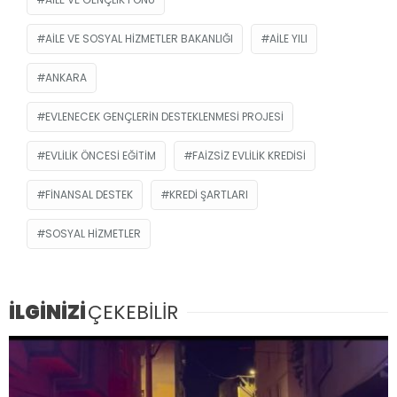
AILE VE SOSYAL HIZMETLER BAKANLIĞI
AILE YILI
ANKARA
EVLENECEK GENÇLERIN DESTEKLENMESI PROJESI
EVLILIK ÖNCESI EĞITIM
FAIZSIZ EVLILIK KREDISI
FINANSAL DESTEK
KREDI ŞARTLARI
SOSYAL HIZMETLER
İLGİNİZİ
ÇEKEBİLİR