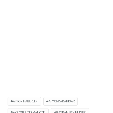
AFYON HABERLERI
AFYONKARAHISAR
AKRONES TERMAL OTEL
BAYRAM ETKINLIKLERI