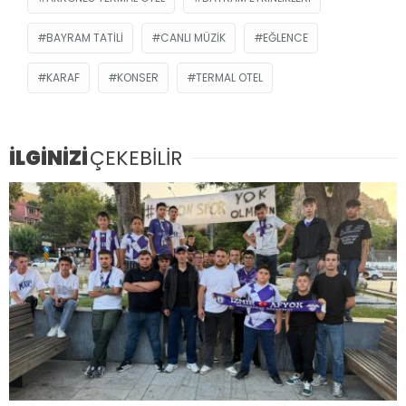
BAYRAM TATILI
CANLI MÜZIK
EĞLENCE
KARAF
KONSER
TERMAL OTEL
İLGİNİZİ
ÇEKEBİLİR