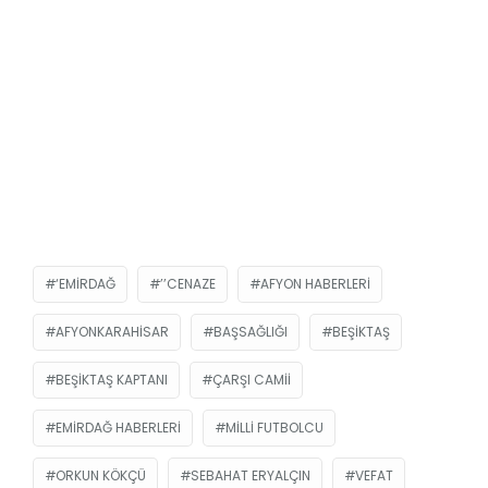
‘EMIRDAĞ
’’CENAZE
AFYON HABERLERI
AFYONKARAHISAR
BAŞSAĞLIĞI
BEŞIKTAŞ
BEŞIKTAŞ KAPTANI
ÇARŞI CAMII
EMIRDAĞ HABERLERI
MILLI FUTBOLCU
ORKUN KÖKÇÜ
SEBAHAT ERYALÇIN
VEFAT