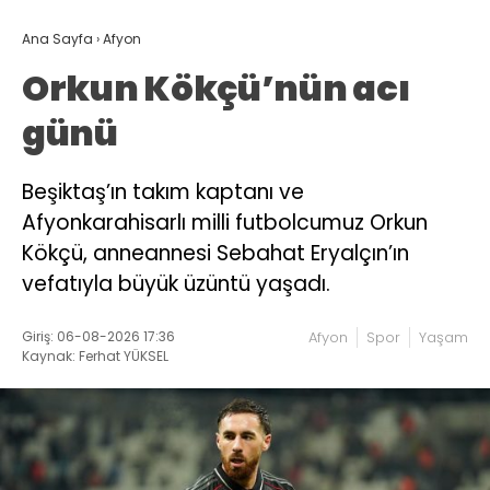
Ana Sayfa
›
Afyon
Orkun Kökçü’nün acı
günü
Beşiktaş’ın takım kaptanı ve
Afyonkarahisarlı milli futbolcumuz Orkun
Kökçü, anneannesi Sebahat Eryalçın’ın
vefatıyla büyük üzüntü yaşadı.
Giriş: 06-08-2026 17:36
Afyon
Spor
Yaşam
Kaynak: Ferhat YÜKSEL