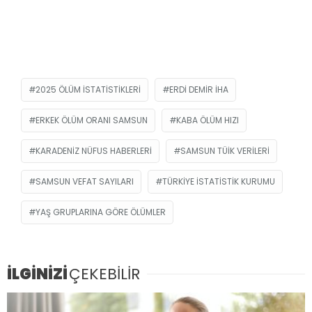
2025 ÖLÜM ISTATISTIKLERI
ERDI DEMIR İHA
ERKEK ÖLÜM ORANI SAMSUN
KABA ÖLÜM HIZI
KARADENIZ NÜFUS HABERLERI
SAMSUN TÜİK VERILERI
SAMSUN VEFAT SAYILARI
TÜRKIYE İSTATISTIK KURUMU
YAŞ GRUPLARINA GÖRE ÖLÜMLER
İLGİNİZİ
ÇEKEBİLİR