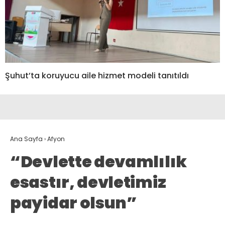
Şuhut’ta koruyucu aile hizmet modeli tanıtıldı
Ana Sayfa
›
Afyon
“Devlette devamlılık
esastır, devletimiz
payidar olsun”