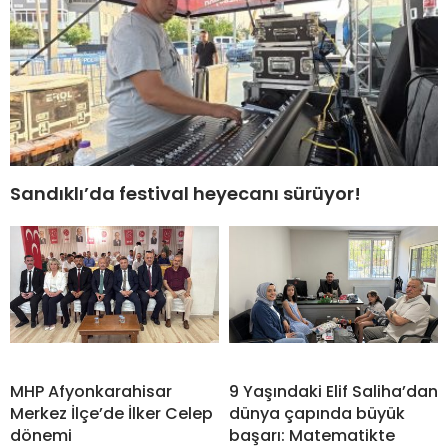
Sandıklı’da festival heyecanı sürüyor!
MHP Afyonkarahisar
9 Yaşındaki Elif Saliha’dan
Merkez İlçe’de İlker Celep
dünya çapında büyük
dönemi
başarı: Matematikte