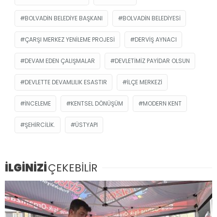
BOLVADIN BELEDIYE BAŞKANI
BOLVADIN BELEDIYESI
ÇARŞI MERKEZ YENILEME PROJESI
DERVIŞ AYNACI
DEVAM EDEN ÇALIŞMALAR
DEVLETIMIZ PAYIDAR OLSUN
DEVLETTE DEVAMLILIK ESASTIR
İLÇE MERKEZI
INCELEME
KENTSEL DÖNÜŞÜM
MODERN KENT
ŞEHIRCILIK.
ÜSTYAPI
İLGİNİZİ
ÇEKEBİLİR