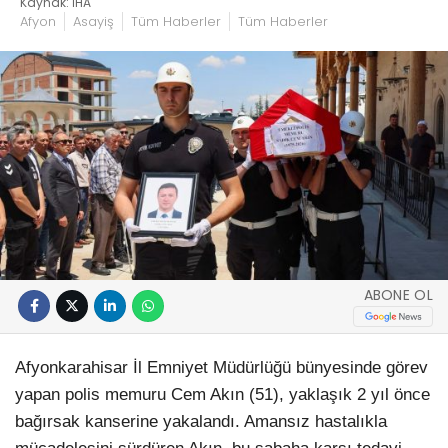
Kaynak: İHA
Afyon
Asayiş
Tüm Haberler
Tüm Haberler
ABONE OL
Afyonkarahisar İl Emniyet Müdürlüğü bünyesinde görev
yapan polis memuru Cem Akın (51), yaklaşık 2 yıl önce
bağırsak kanserine yakalandı. Amansız hastalıkla