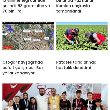
10 yıllık emeği camide
Dinar’da Yaz Kur’an
çalındı: 53 gram altın ve
Kursları coşkuyla
70 bin lira
tamamlandı
Otogar Kavşağı’nda
Patates tarlalarında
asfalt çalışması: Bazı
hastalık denetimi
yollar kapanıyor