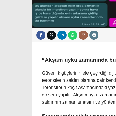
“Akşam uyku zamanında 
Güvenlik güçlerinin ele geçirdiği diji
teröristlerin saldırı planına dair ke
Teröristlerin keşif aşamasındaki yaz
gözlem yapılır. Akşam uyku zamanın
saldırının zamanlamasını ve yöntemin
Susturuculu silah arayışı y