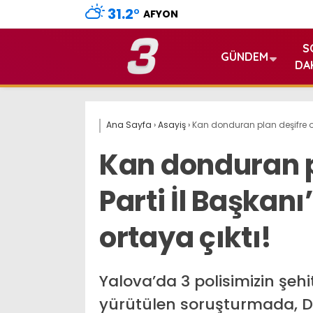
31.2
°
AFYON
S
GÜNDEM
DA
Ana Sayfa
›
Asayiş
›
Kan donduran plan deşifre old
Kan donduran p
Parti İl Başkanı
ortaya çıktı!
Yalova’da 3 polisimizin şehi
yürütülen soruşturmada, DEA