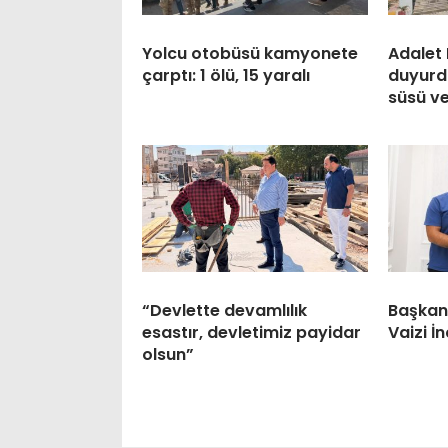
Yolcu otobüsü kamyonete
Adalet 
çarptı: 1 ölü, 15 yaralı
duyurdu
süsü ve
“Devlette devamlılık
Başkan 
esastır, devletimiz payidar
Vaizi İ
olsun”