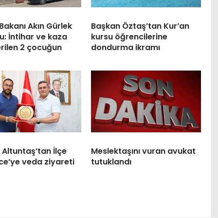
Bakanı Akın Gürlek
Başkan Öztaş’tan Kur’an
: İntihar ve kaza
kursu öğrencilerine
rilen 2 çocuğun
dondurma ikramı
Altuntaş’tan İlçe
Meslektaşını vuran avukat
nce’ye veda ziyareti
tutuklandı