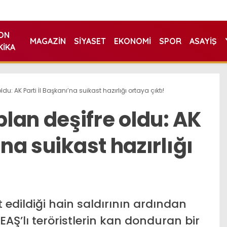
ON
MAGAZIN
SIYASET
EKONOMI
SPOR
ASAYIŞ
KIKA
u: AK Parti İl Başkanı’na suikast hazırlığı ortaya çıktı!
lan deşifre oldu: AK
’na suikast hazırlığı
t edildiği hain saldırının ardından
Ş’lı teröristlerin kan donduran bir