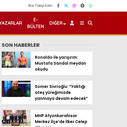
Bizi Takip Edin
E-
YAZARLAR
DIĞER
BÜLTEN
SON HABERLER
Ronaldo ile yarışırım:
Mustafa Sandal meydan
okudu
Somer Sivrioğlu: “Yaktığı
ateş yüreğimizde
yanmaya devam edecek”
MHP Afyonkarahisar
Merkez İlçe’de İlker Celep