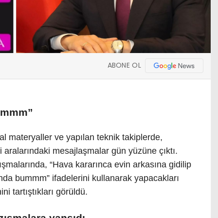
ABONE OL
bummm”
tal materyaller ve yapılan teknik takiplerde,
ndi aralarındaki mesajlaşmalar gün yüzüne çıktı.
ışmalarında, “Hava kararınca evin arkasına gidilip
da bummm” ifadelerini kullanarak yapacakları
i tartıştıkları görüldü.
azışmalara yansıdı