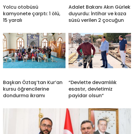
Yolcu otobüsü
Adalet Bakanı Akın Gürlek
kamyonete çarptı: 1 ölü,
duyurdu: İntihar ve kaza
15 yaralı
süsü verilen 2 çocuğun
Başkan Öztaş’tan Kur’an
“Devlette devamlılık
kursu öğrencilerine
esastır, devletimiz
dondurma ikramı
payidar olsun”