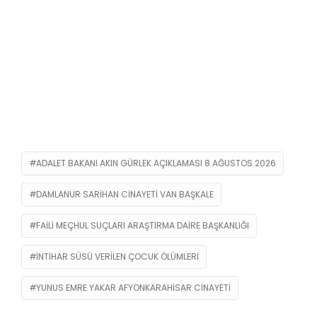
ADALET BAKANI AKIN GÜRLEK AÇIKLAMASI 8 AĞUSTOS 2026
DAMLANUR SARIHAN CINAYETI VAN BAŞKALE
FAILI MEÇHUL SUÇLARI ARAŞTIRMA DAIRE BAŞKANLIĞI
INTIHAR SÜSÜ VERILEN ÇOCUK ÖLÜMLERI
YUNUS EMRE YAKAR AFYONKARAHISAR CINAYETI