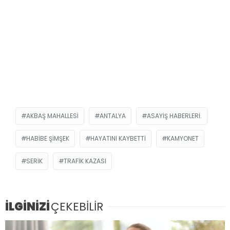
AKBAŞ MAHALLESI
ANTALYA
ASAYIŞ HABERLERI.
HABIBE ŞIMŞEK
HAYATINI KAYBETTI
KAMYONET
SERIK
TRAFIK KAZASI
İLGİNİZİ
ÇEKEBİLİR