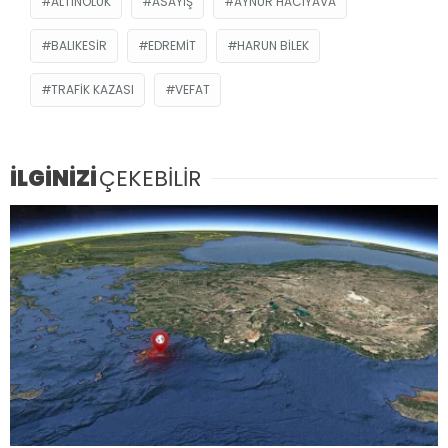
ALTINOLUK
ASAYIŞ
AYNUR HACIYAVA
BALIKESIR
EDREMIT
HARUN BILEK
TRAFIK KAZASI
VEFAT
İLGİNİZİ
ÇEKEBİLİR