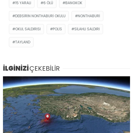
15 YARALI
6 ÖLÜ
BANGKOK
DEBSIRIN NONTHABURI OKULU
NONTHABURI
OKUL SALDIRISI
POLIS
SILAHLI SALDIRI
TAYLAND
İLGİNİZİ
ÇEKEBİLİR