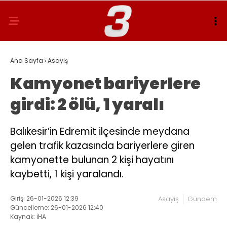
Ana Sayfa
›
Asayiş
Kamyonet bariyerlere
girdi: 2 ölü, 1 yaralı
Balıkesir’in Edremit ilçesinde meydana
gelen trafik kazasında bariyerlere giren
kamyonette bulunan 2 kişi hayatını
kaybetti, 1 kişi yaralandı.
Giriş: 26-01-2026 12:39
Asayiş
Gündem
Güncelleme: 26-01-2026 12:40
Kaynak: İHA