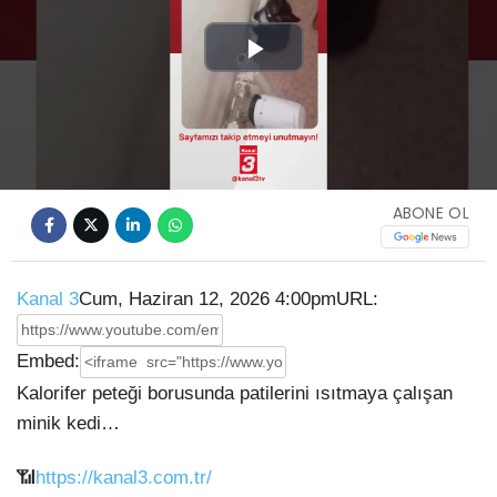
Play
Video
ABONE OL
Kanal 3
Cum, Haziran 12, 2026 4:00pm
URL:
Embed:
Kalorifer peteği borusunda patilerini ısıtmaya çalışan
minik kedi…
📶
https://kanal3.com.tr/