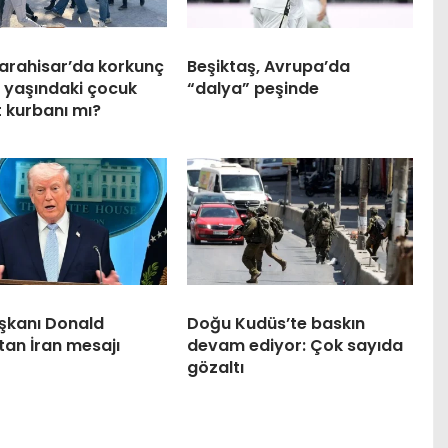
arahisar’da korkunç
Beşiktaş, Avrupa’da
4 yaşındaki çocuk
“dalya” peşinde
 kurbanı mı?
şkanı Donald
Doğu Kudüs’te baskın
tan İran mesajı
devam ediyor: Çok sayıda
gözaltı