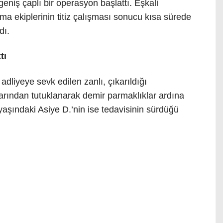
geniş çaplı bir operasyon başlattı. Eşkali
rma ekiplerinin titiz çalışması sonucu kısa sürede
dı.
tı
dliyeye sevk edilen zanlı, çıkarıldığı
ından tutuklanarak demir parmaklıklar ardına
yaşındaki Asiye D.’nin ise tedavisinin sürdüğü