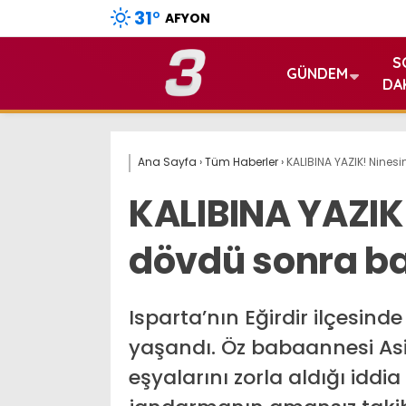
31
°
AFYON
S
GÜNDEM
DA
Ana Sayfa
›
Tüm Haberler
›
KALIBINA YAZIK! Nines
KALIBINA YAZIK
dövdü sonra ba
Isparta’nın Eğirdir ilçesind
yaşandı. Öz babaannesi Asiy
eşyalarını zorla aldığı iddia