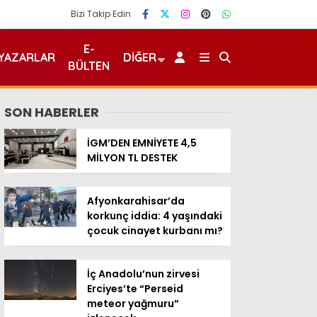
Bizi Takip Edin
E-
YAZARLAR
DIĞER
BÜLTEN
SON HABERLER
İGM’DEN EMNİYETE 4,5
MİLYON TL DESTEK
Afyonkarahisar’da
korkunç iddia: 4 yaşındaki
çocuk cinayet kurbanı mı?
İç Anadolu’nun zirvesi
Erciyes’te “Perseid
meteor yağmuru”