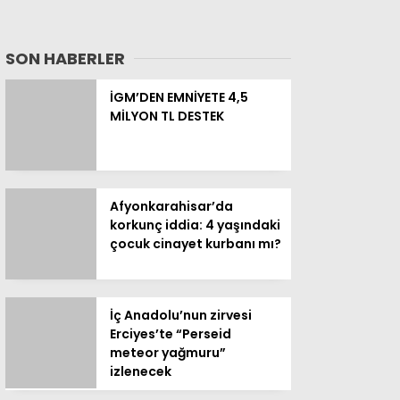
SON HABERLER
İGM’DEN EMNİYETE 4,5
MİLYON TL DESTEK
Afyonkarahisar’da
korkunç iddia: 4 yaşındaki
çocuk cinayet kurbanı mı?
İç Anadolu’nun zirvesi
Erciyes’te “Perseid
meteor yağmuru”
izlenecek
LGS yerleştirmelerinde
İstanbul’un zirvedeki 20