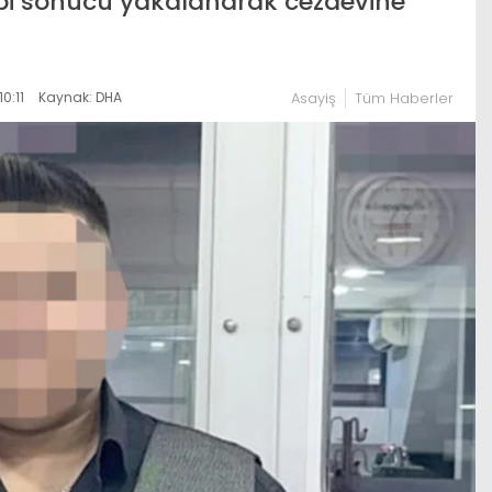
bi sonucu yakalanarak cezaevine
0:11
Kaynak: DHA
Asayiş
Tüm Haberler