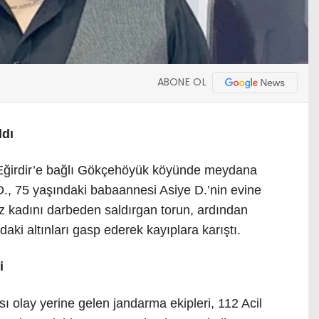
ABONE OL
ldı
 Eğirdir’e bağlı Gökçehöyük köyünde meydana
.D., 75 yaşındaki babaannesi Asiye D.’nin evine
siz kadını darbeden saldırgan torun, ardından
ki altınları gasp ederek kayıplara karıştı.
i
sı olay yerine gelen jandarma ekipleri, 112 Acil