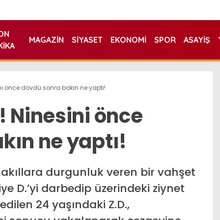
ON
MAGAZIN
SIYASET
EKONOMI
SPOR
ASAYIŞ
KIKA
ini önce dövdü sonra bakın ne yaptı!
! Ninesini önce
kın ne yaptı!
e akıllara durgunluk veren bir vahşet
e D.’yi darbedip üzerindeki ziynet
 edilen 24 yaşındaki Z.D.,