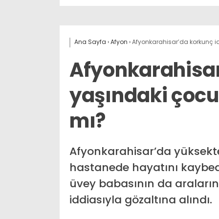
Ana Sayfa
›
Afyon
›
Afyonkarahisar’da korkunç id
Afyonkarahisar
yaşındaki çocu
mı?
Afyonkarahisar’da yüksekte
hastanede hayatını kaybed
üvey babasının da araların
iddiasıyla gözaltına alındı.