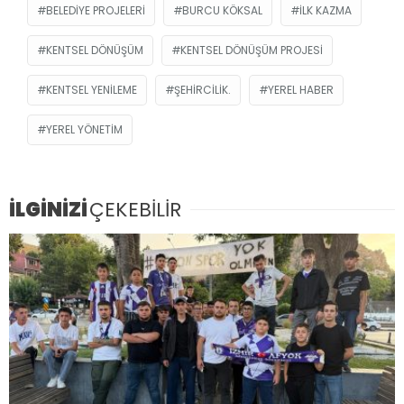
BELEDIYE PROJELERI
BURCU KÖKSAL
ILK KAZMA
KENTSEL DÖNÜŞÜM
KENTSEL DÖNÜŞÜM PROJESI
KENTSEL YENILEME
ŞEHIRCILIK.
YEREL HABER
YEREL YÖNETIM
İLGİNİZİ
ÇEKEBİLİR