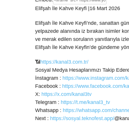
Elifşah İle Kahve Keyfi |16 Mart 2026
Elifşah İle Kahve Keyfi’nde, sanattan g
yelpazede alanında
iz bırakan isimler ko
ve merak edilen soruların yanıtlarıyla izley
Elifşah İle Kahve Keyfin’de gündeme yön v
📶
https://kanal3.com.tr/
Sosyal Medya Hesaplarımızı Takip Ederek
İnstagram :
https://www.instagram.com/k
Facebook :
https://www.facebook.com/ka
X:
https://x.com/kanal3tv
Telegram :
https://t.me/kanal3_tv
Whatsapp :
https://whatsapp.com/cha
Next :
https://sosyal.teknofest.app/
@kana