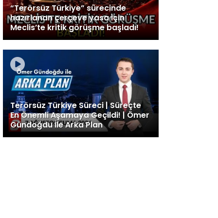
“Terörsüz Türkiye” sürecinde
hazırlanan çerçeve yasa için
Meclis’te kritik görüşme başladı!
Terörsüz Türkiye Süreci | Süreçte
En Önemli Aşamaya Geçildi! | Ömer
Gündoğdu İle Arka Plan