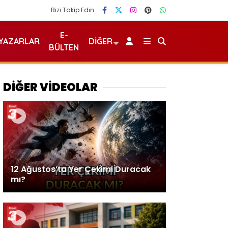
Bizi Takip Edin
E-
YAZARLAR
DIĞER
BÜLTEN
DİĞER VİDEOLAR
12 Ağustos’ta Yer Çekimi Duracak
mı?