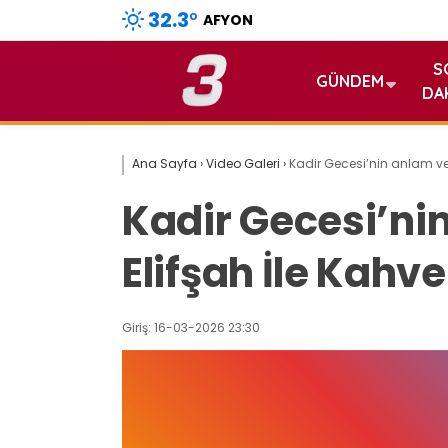
32.3
°
AFYON
S
GÜNDEM
DA
Ana Sayfa
›
Video Galeri
›
Kadir Gecesi’nin anlam ve 
Kadir Gecesi’ni
Elifşah İle Kahve
Giriş: 16-03-2026 23:30