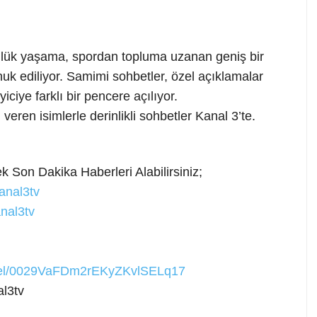
ünlük yaşama, spordan topluma uzanan geniş bir
nuk ediliyor. Samimi sohbetler, özel açıklamalar
iciye farklı bir pencere açılıyor.
eren isimlerle derinlikli sohbetler Kanal 3’te.
 Son Dakika Haberleri Alabilirsiniz;
anal3tv
nal3tv
nnel/0029VaFDm2rEKyZKvlSELq17
l3tv