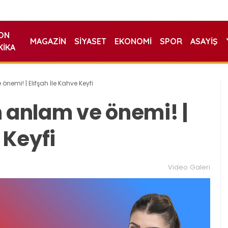
ON
MAGAZIN
SIYASET
EKONOMI
SPOR
ASAYIŞ
KIKA
önemi! | Elifşah İle Kahve Keyfi
n anlam ve önemi! |
 Keyfi
Video Galeri