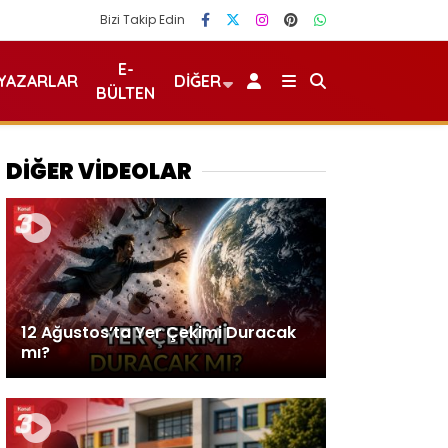
Bizi Takip Edin
E-
YAZARLAR
DIĞER
BÜLTEN
DİĞER VİDEOLAR
12 Ağustos’ta Yer Çekimi Duracak
mı?