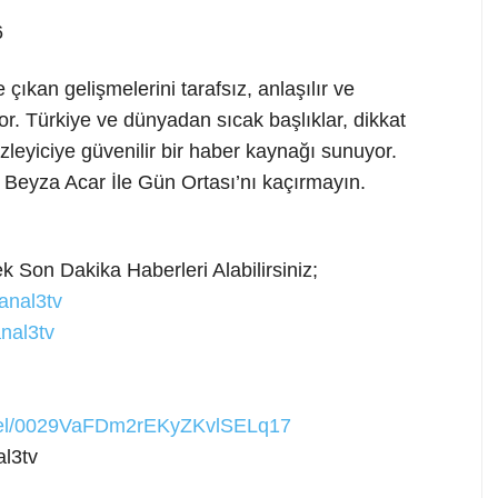
6
ıkan gelişmelerini tarafsız, anlaşılır ve
r. Türkiye ve dünyadan sıcak başlıklar, dikkat
leyiciye güvenilir bir haber kaynağı sunuyor.
 Beyza Acar İle Gün Ortası’nı kaçırmayın.
 Son Dakika Haberleri Alabilirsiniz;
anal3tv
nal3tv
nnel/0029VaFDm2rEKyZKvlSELq17
l3tv