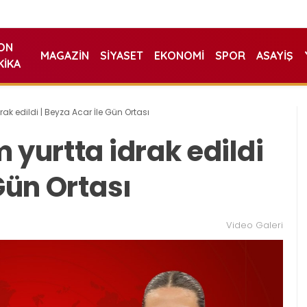
ON
MAGAZIN
SIYASET
EKONOMI
SPOR
ASAYIŞ
KIKA
rak edildi | Beyza Acar İle Gün Ortası
 yurtta idrak edildi
 Gün Ortası
Video Galeri