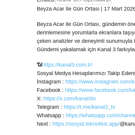
Beyza Acar İle Gün Ortası | 17 Mart 202
Beyza Acar ile Gün Ortası, gündemin öne ç
derinlemesine yorumlarla ekranlara taşıyo
çeken analizler ve deneyimli sunumuyla iz
Gündemi yakalamak için Kanal 3 farkıyla
📶
https://kanal3.com.tr/
Sosyal Medya Hesaplarımızı Takip Ederek
İnstagram :
https://www.instagram.com/k
Facebook :
https://www.facebook.com/ka
X:
https://x.com/kanal3tv
Telegram :
https://t.me/kanal3_tv
Whatsapp :
https://whatsapp.com/cha
Next :
https://sosyal.teknofest.app/
@kana