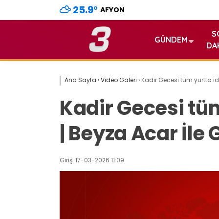
25.9
°
AFYON
S
GÜNDEM
DA
Ana Sayfa
›
Video Galeri
›
Kadir Gecesi tüm yurtta id
Kadir Gecesi tüm
| Beyza Acar İle
Giriş: 17-03-2026 11:09