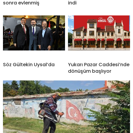
sonra evlenmiş
indi
Söz Gültekin Uysal’da
Yukarı Pazar Caddesi’nde
dönüşüm başlıyor