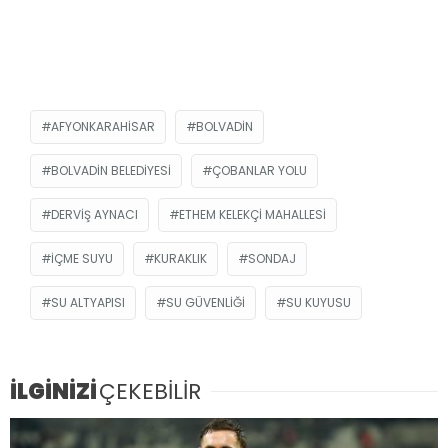
AFYONKARAHISAR
BOLVADIN
BOLVADIN BELEDIYESI
ÇOBANLAR YOLU
DERVIŞ AYNACI
ETHEM KELEKÇI MAHALLESI
IÇME SUYU
KURAKLIK
SONDAJ
SU ALTYAPISI
SU GÜVENLIĞI
SU KUYUSU
İLGİNİZİ
ÇEKEBİLİR