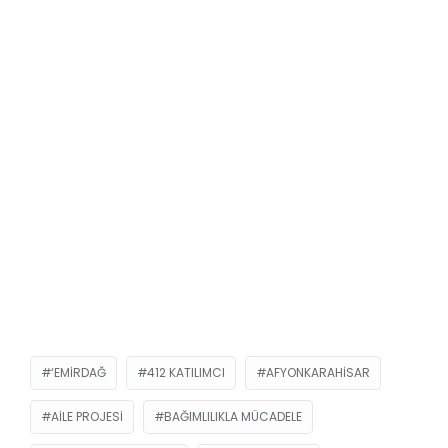
‘EMIRDAĞ
412 KATILIMCI
AFYONKARAHISAR
AILE PROJESI
BAĞIMLILIKLA MÜCADELE