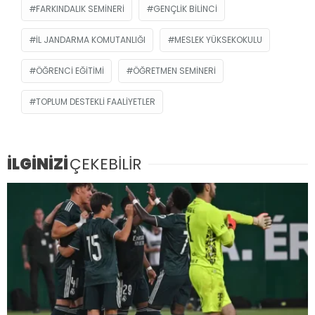
FARKINDALIK SEMINERI
GENÇLIK BILINCI
İL JANDARMA KOMUTANLIĞI
MESLEK YÜKSEKOKULU
ÖĞRENCI EĞITIMI
ÖĞRETMEN SEMINERI
TOPLUM DESTEKLI FAALIYETLER
İLGİNİZİ
ÇEKEBİLİR