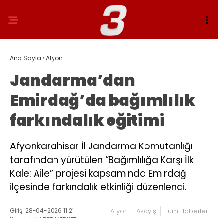
Ana Sayfa
›
Afyon
Jandarma’dan
Emirdağ’da bağımlılık
farkındalık eğitimi
Afyonkarahisar İl Jandarma Komutanlığı
tarafından yürütülen “Bağımlılığa Karşı İlk
Kale: Aile” projesi kapsamında Emirdağ
ilçesinde farkındalık etkinliği düzenlendi.
Giriş: 28-04-2026 11:21
Afyon
Asayiş
Tüm Haberler