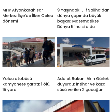
MHP Afyonkarahisar
9 Yaşındaki Elif Saliha’dan
Merkez İlçe’de İlker Celep
dünya çapında büyük
dönemi
başarı: Matematikte
Dünya 5’incisi oldu
Yolcu otobüsü
Adalet Bakanı Akın Gürlek
kamyonete çarptı: 1 ölü,
duyurdu: İntihar ve kaza
15 yaralı
süsü verilen 2 çocuğun