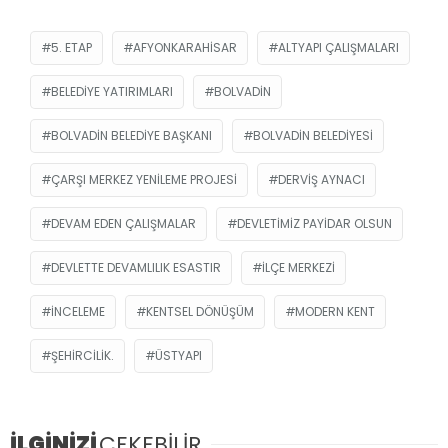
5. ETAP
AFYONKARAHISAR
ALTYAPI ÇALIŞMALARI
BELEDIYE YATIRIMLARI
BOLVADIN
BOLVADIN BELEDIYE BAŞKANI
BOLVADIN BELEDIYESI
ÇARŞI MERKEZ YENILEME PROJESI
DERVIŞ AYNACI
DEVAM EDEN ÇALIŞMALAR
DEVLETIMIZ PAYIDAR OLSUN
DEVLETTE DEVAMLILIK ESASTIR
İLÇE MERKEZI
INCELEME
KENTSEL DÖNÜŞÜM
MODERN KENT
ŞEHIRCILIK.
ÜSTYAPI
İLGİNİZİ
ÇEKEBİLİR