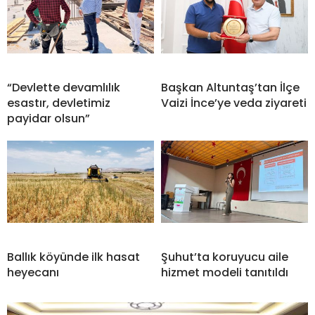
“Devlette devamlılık
Başkan Altuntaş’tan İlçe
esastır, devletimiz
Vaizi İnce’ye veda ziyareti
payidar olsun”
Ballık köyünde ilk hasat
Şuhut’ta koruyucu aile
heyecanı
hizmet modeli tanıtıldı