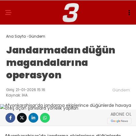
Ana Sayfa
›
Gündem
Jandarmadan düğün
magandalarına
operasyon
Giriş: 21-01-2026 15:16
Gündem
Kaynak: İHA
ABONE OL