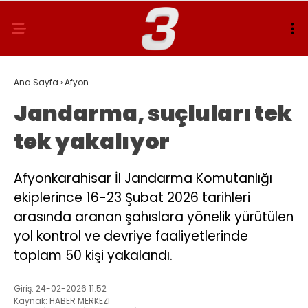
Ana Sayfa
›
Afyon
Jandarma, suçluları tek
tek yakalıyor
Afyonkarahisar İl Jandarma Komutanlığı
ekiplerince 16-23 Şubat 2026 tarihleri
arasında aranan şahıslara yönelik yürütülen
yol kontrol ve devriye faaliyetlerinde
toplam 50 kişi yakalandı.
Giriş: 24-02-2026 11:52
Kaynak: HABER MERKEZI