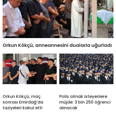
Orkun Kökçü, anneannesini dualarla uğurladı
Orkun Kökçü, maç
Polis olmak isteyenlere
sonrası Emirdağ’da
müjde: 3 bin 250 öğrenci
taziyeleri kabul etti
alınacak