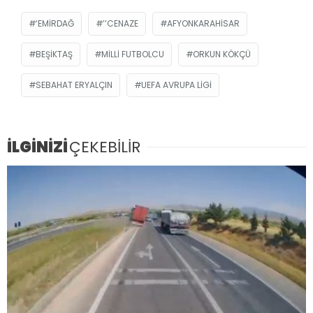
‘EMIRDAĞ
’’CENAZE
AFYONKARAHISAR
BEŞIKTAŞ
MILLI FUTBOLCU
ORKUN KÖKÇÜ
SEBAHAT ERYALÇIN
UEFA AVRUPA LIGI
İLGİNİZİ
ÇEKEBİLİR