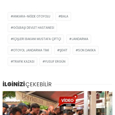
ANKARA-NIĞDE OTOYOLU
BALA
GÖLBAŞI DEVLET HASTANESI
İÇIŞLERI BAKANI MUSTAFA ÇIFTÇI
JANDARMA
OTOYOL JANDARMA TIMI
ŞEHIT
SON DAKIKA
TRAFIK KAZASI
YUSUF ERGÜN
İLGİNİZİ
ÇEKEBİLİR