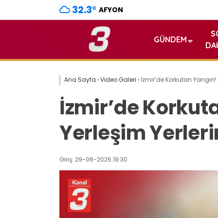
32.3
°
AFYON
S
GÜNDEM
DA
Ana Sayfa
›
Video Galeri
›
İzmir’de Korkutan Yangın! |
İzmir’de Korkuta
Yerleşim Yerleri
Giriş: 29-06-2026 19:30