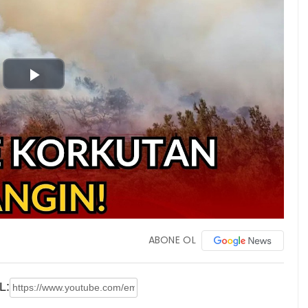
Play
Video
ABONE OL
L: