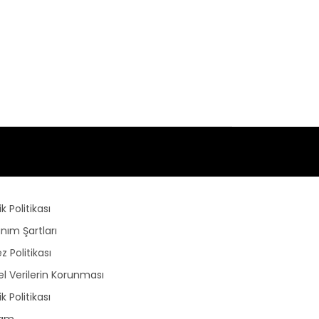
lik Politikası
anım Şartları
z Politikası
sel Verilerin Korunması
lik Politikası