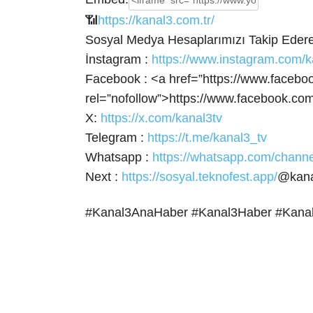
📶
https://kanal3.com.tr/
Sosyal Medya Hesaplarımızı Takip Ederek
İnstagram :
https://www.instagram.com/k
Facebook : <a
href=”https://www.facebo
rel=”nofollow”>https://www.facebook.com
X:
https://x.com/kanal3tv
Telegram :
https://t.me/kanal3_tv
Whatsapp :
https://whatsapp.com/cha
Next :
https://sosyal.teknofest.app/
@kana
#Kanal3AnaHaber #Kanal3Haber #Kana