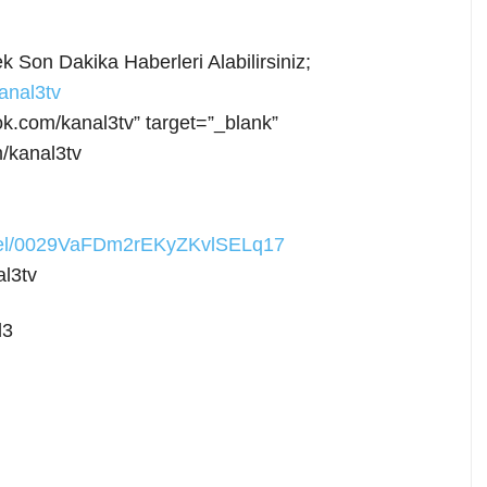
 Son Dakika Haberleri Alabilirsiniz;
anal3tv
ok.com/kanal3tv” target=”_blank”
/kanal3tv
nnel/0029VaFDm2rEKyZKvlSELq17
l3tv
l3