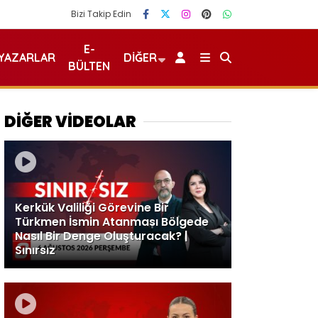
Bizi Takip Edin
E-
YAZARLAR
DIĞER
BÜLTEN
DİĞER VİDEOLAR
Kerkük Valiliği Görevine Bir
Türkmen İsmin Atanması Bölgede
Nasıl Bir Denge Oluşturacak? |
Sınırsız