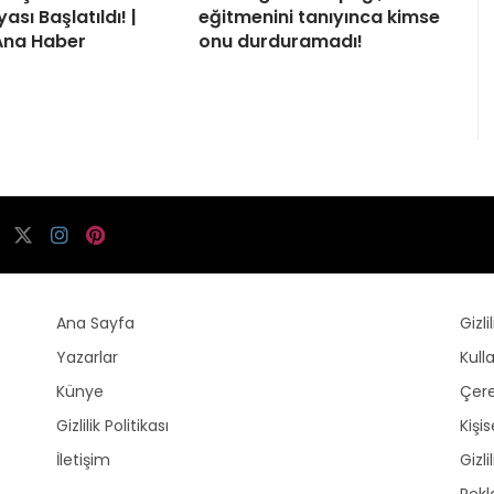
sı Başlatıldı! |
eğitmenini tanıyınca kimse
Ana Haber
onu durduramadı!
Ana Sayfa
Gizli
Yazarlar
Kull
Künye
Çere
Gizlilik Politikası
Kişi
İletişim
Gizli