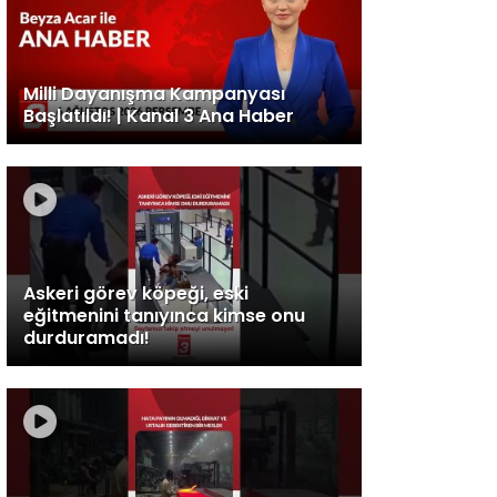
Milli Dayanışma Kampanyası
Başlatıldı! | Kanal 3 Ana Haber
Askeri görev köpeği, eski
eğitmenini tanıyınca kimse onu
durduramadı!