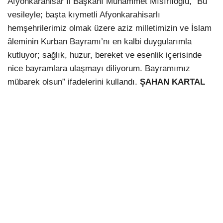
Afyonkarahisar İl Başkanı Muhammet Mısırlıoğlu, “Bu
vesileyle; başta kıymetli Afyonkarahisarlı
hemşehrilerimiz olmak üzere aziz milletimizin ve İslam
âleminin Kurban Bayramı’nı en kalbi duygularımla
kutluyor; sağlık, huzur, bereket ve esenlik içerisinde
nice bayramlara ulaşmayı diliyorum. Bayramımız
mübarek olsun” ifadelerini kullandı.
ŞAHAN KARTAL