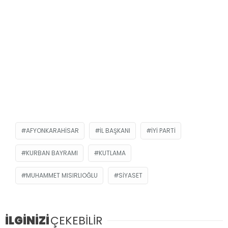
AFYONKARAHISAR
IL BAŞKANI
İYİ PARTI
KURBAN BAYRAMI
KUTLAMA
MUHAMMET MISIRLIOĞLU
SIYASET
İLGİNİZİ
ÇEKEBİLİR