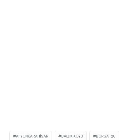
AFYONKARAHISAR
BALLIK KÖYÜ
BORSA-20