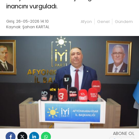
inancını vurguladı.
Giriş: 26-05-2026 14:10
Afyon
Genel
Gündem
Kaynak: Şahan KARTAL
ABONE OL