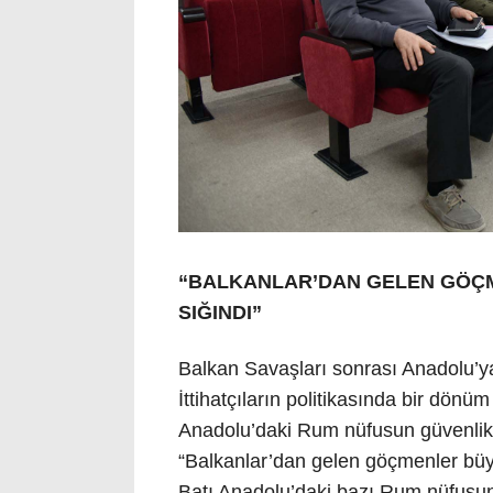
“BALKANLAR’DAN GELEN GÖÇM
SIĞINDI”
Balkan Savaşları sonrası Anadolu’ya
İttihatçıların politikasında bir dö
Anadolu’daki Rum nüfusun güvenlik g
“Balkanlar’dan gelen göçmenler büy
Batı Anadolu’daki bazı Rum nüfusun