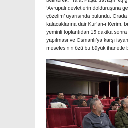
belirterek, “Talat Paşa, savaşın eş
‘Avrupalı devletlerin dolduruşuna ge
çözelim’ uyarısında bulundu. Orada 
kalacaklarına dair Kur’an-ı Kerim, b
yeminli toplantıdan 15 dakika sonra çek
yapılması ve Osmanlı’ya karşı isyan 
meselesinin özü bu büyük ihanetle b