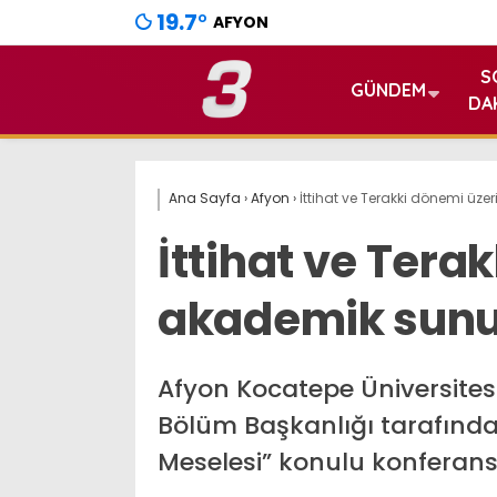
19.7
°
AFYON
S
GÜNDEM
DA
Ana Sayfa
›
Afyon
›
İttihat ve Terakki dönemi ü
İttihat ve Tera
akademik sun
Afyon Kocatepe Üniversitesi
Bölüm Başkanlığı tarafınd
Meselesi” konulu konferans g