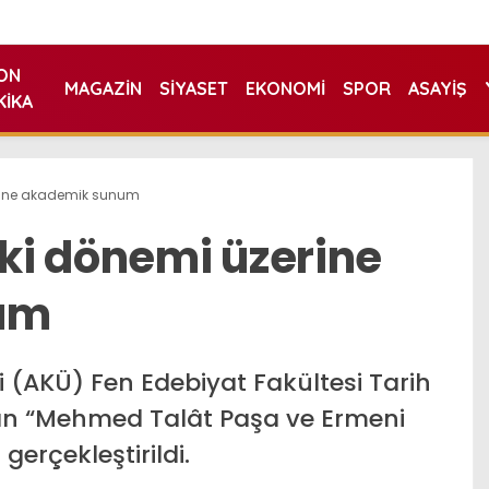
ON
MAGAZIN
SIYASET
EKONOMI
SPOR
ASAYIŞ
KIKA
zerine akademik sunum
kki dönemi üzerine
um
 (AKÜ) Fen Edebiyat Fakültesi Tarih
an “Mehmed Talât Paşa ve Ermeni
erçekleştirildi.