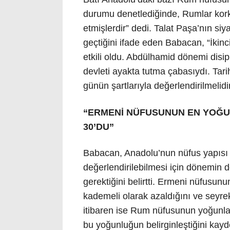
durumu denetlediğinde, Rumlar korkud
etmişlerdir” dedi. Talat Paşa’nın siy
geçtiğini ifade eden Babacan, “İkinci
etkili oldu. Abdülhamid dönemi disipl
devleti ayakta tutma çabasıydı. Tarih
günün şartlarıyla değerlendirilmelidi
“ERMENİ NÜFUSUNUN EN YOĞU
30’DU”
Babacan, Anadolu’nun nüfus yapısı ile
değerlendirilebilmesi için dönemin d
gerektiğini belirtti. Ermeni nüfusu
kademeli olarak azaldığını ve seyre
itibaren ise Rum nüfusunun yoğunlaşt
bu yoğunluğun belirginleştiğini kayde