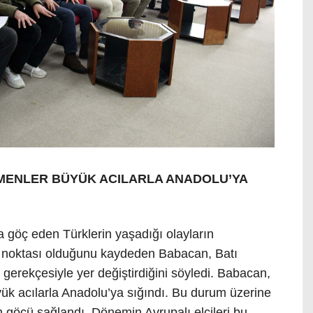
ENLER BÜYÜK ACILARLA ANADOLU’YA
 göç eden Türklerin yaşadığı olayların
nüm noktası olduğunu kaydeden Babacan, Batı
erekçesiyle yer değiştirdiğini söyledi. Babacan,
ük acılarla Anadolu’ya sığındı. Bu durum üzerine
 göçü sağlandı. Dönemin Avrupalı elçileri bu