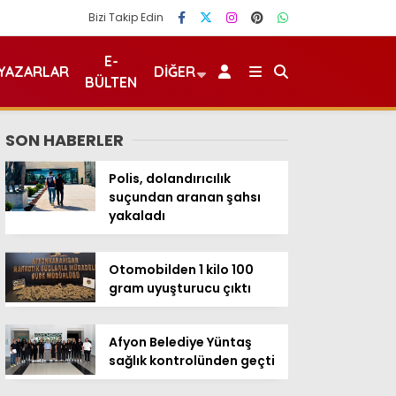
Bizi Takip Edin
E-
YAZARLAR
DIĞER
BÜLTEN
SON HABERLER
Polis, dolandırıcılık
suçundan aranan şahsı
yakaladı
Otomobilden 1 kilo 100
gram uyuşturucu çıktı
Afyon Belediye Yüntaş
sağlık kontrolünden geçti