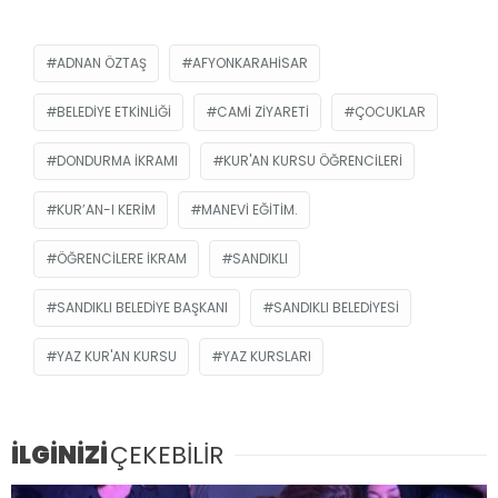
ADNAN ÖZTAŞ
AFYONKARAHISAR
BELEDIYE ETKINLIĞI
CAMI ZIYARETI
ÇOCUKLAR
DONDURMA IKRAMI
KUR'AN KURSU ÖĞRENCILERI
KUR’AN-I KERIM
MANEVI EĞITIM.
ÖĞRENCILERE IKRAM
SANDIKLI
SANDIKLI BELEDIYE BAŞKANI
SANDIKLI BELEDIYESI
YAZ KUR'AN KURSU
YAZ KURSLARI
İLGİNİZİ
ÇEKEBİLİR