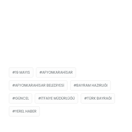
19 MAYIS
AFYONKARAHISAR
AFYONKARAHISAR BELEDIYESI
BAYRAM HAZIRLIĞI
GÜNCEL
İTFAIYE MÜDÜRLÜĞÜ
TÜRK BAYRAĞI
YEREL HABER