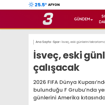
25.5
°
AFYON
S
GÜNDEM
DA
Ana Sayfa
›
Spor
›
İsveç, eski günlerini tekrarla
İsveç, eski gün
çalışacak
2026 FIFA Dünya Kupası’nd
bulunduğu F Grubu’nda yer 
günlerini Amerika kıtasınd