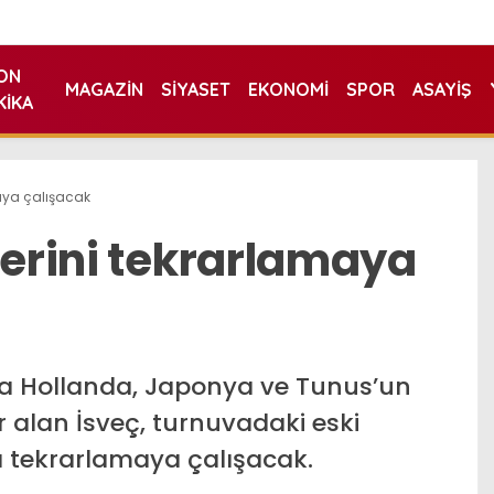
ON
MAGAZIN
SIYASET
EKONOMI
SPOR
ASAYIŞ
KIKA
maya çalışacak
lerini tekrarlamaya
a Hollanda, Japonya ve Tunus’un
alan İsveç, turnuvadaki eski
a tekrarlamaya çalışacak.