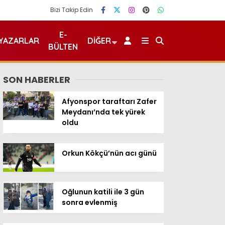
Bizi Takip Edin
E-
YAZARLAR
DIĞER
BÜLTEN
SON HABERLER
Afyonspor taraftarı Zafer
Meydanı’nda tek yürek
oldu
Orkun Kökçü’nün acı günü
Oğlunun katili ile 3 gün
sonra evlenmiş