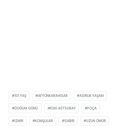
101 YAŞ
AFYONKARAHISAR
ASIRLIK YAŞAM
DOĞUM GÜNÜ.
ESKI ASTSUBAY
FOÇA
IZMIR
KOMŞULAR
SABIR
UZUN ÖMÜR