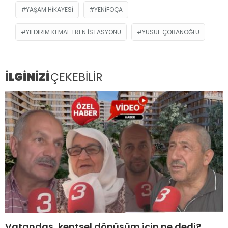
YAŞAM HIKAYESI
YENIFOÇA
YILDIRIM KEMAL TREN İSTASYONU
YUSUF ÇOBANOĞLU
İLGİNİZİ
ÇEKEBİLİR
Vatandaş, kentsel dönüşüm için ne dedi?