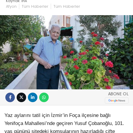
Kaynak: İHA
Afyon
Tüm Haberler
Tüm Haberler
ABONE OL
Yaz aylarını tatil için İzmir’in Foça ilçesine bağlı
Yenifoça Mahallesi’nde geçiren Yusuf Çobanoğlu, 101.
yaş gününü sitedeki komşularının hazırladığı çifte