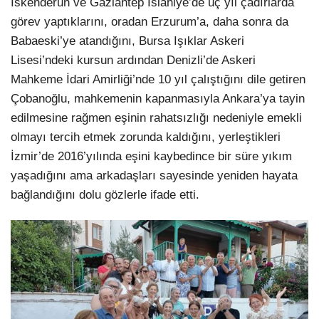
İskenderun ve Gaziantep İslahiye’de üç yıl çadırlarda
görev yaptıklarını, oradan Erzurum’a, daha sonra da
Babaeski’ye atandığını, Bursa Işıklar Askeri
Lisesi’ndeki kursun ardından Denizli’de Askeri
Mahkeme İdari Amirliği’nde 10 yıl çalıştığını dile getiren
Çobanoğlu, mahkemenin kapanmasıyla Ankara’ya tayin
edilmesine rağmen eşinin rahatsızlığı nedeniyle emekli
olmayı tercih etmek zorunda kaldığını, yerleştikleri
İzmir’de 2016’yılında eşini kaybedince bir süre yıkım
yaşadığını ama arkadaşları sayesinde yeniden hayata
bağlandığını dolu gözlerle ifade etti.