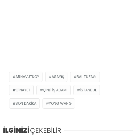
ARNAVUTKÖY
ASAYIŞ
BAL TUZAĞI
CINAYET
ÇINLI IŞ ADAMI
ISTANBUL
SON DAKIKA
YONG WANG
İLGİNİZİ
ÇEKEBİLİR