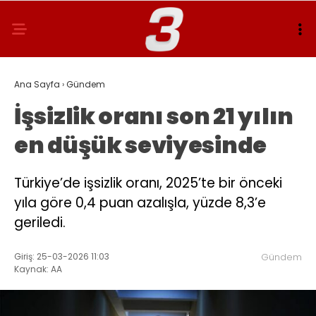
Ana Sayfa
›
Gündem
İşsizlik oranı son 21 yılın
en düşük seviyesinde
Türkiye’de işsizlik oranı, 2025’te bir önceki
yıla göre 0,4 puan azalışla, yüzde 8,3’e
geriledi.
Giriş: 25-03-2026 11:03
Gündem
Kaynak: AA