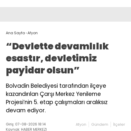
Ana Sayfa
›
Afyon
“Devlette devamlılık
esastır, devletimiz
payidar olsun”
Bolvadin Belediyesi tarafından ilçeye
kazandırılan Çarşı Merkez Yenileme
Projesi’nin 5. etap çalışmaları aralıksız
devam ediyor.
Giriş: 07-08-2026 18:14
Afyon
Gündem
İlçeler
Kaynak: HABER MERKEZI