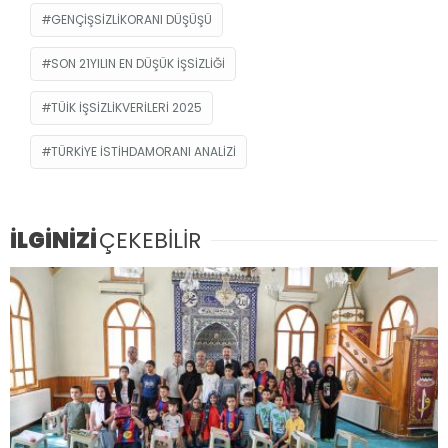
GENÇIŞSIZLIKORANI DÜŞÜŞÜ
SON 21YILIN EN DÜŞÜK IŞSIZLIĞI
TÜIK IŞSIZLIKVERILERI 2025
TÜRKIYE ISTIHDAMORANI ANALIZI
İLGİNİZİ
ÇEKEBİLİR