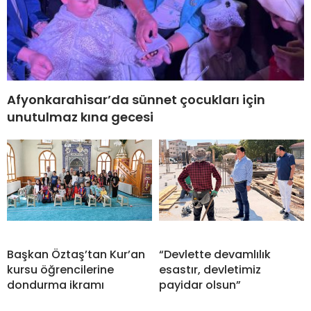
Afyonkarahisar’da sünnet çocukları için
unutulmaz kına gecesi
Başkan Öztaş’tan Kur’an
“Devlette devamlılık
kursu öğrencilerine
esastır, devletimiz
dondurma ikramı
payidar olsun”