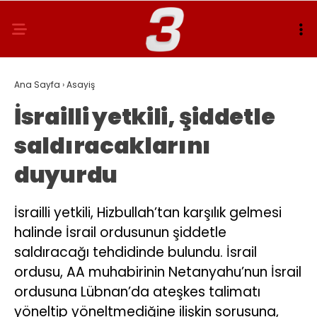
Ana Sayfa
›
Asayiş
İsrailli yetkili, şiddetle
saldıracaklarını
duyurdu
İsrailli yetkili, Hizbullah’tan karşılık gelmesi
halinde İsrail ordusunun şiddetle
saldıracağı tehdidinde bulundu. İsrail
ordusu, AA muhabirinin Netanyahu’nun İsrail
ordusuna Lübnan’da ateşkes talimatı
yöneltip yöneltmediğine ilişkin sorusuna,