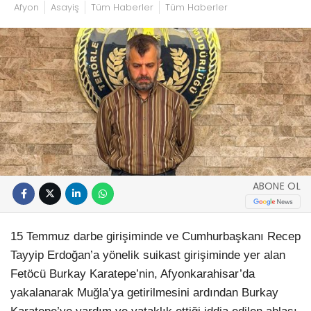
Afyon
Asayiş
Tüm Haberler
Tüm Haberler
ABONE OL
15 Temmuz darbe girişiminde ve Cumhurbaşkanı Recep
Tayyip Erdoğan’a yönelik suikast girişiminde yer alan
Fetöcü Burkay Karatepe’nin, Afyonkarahisar’da
yakalanarak Muğla’ya getirilmesini ardından Burkay