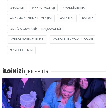
GÖZALTI
IHRAÇ YÜZBAŞI
MADDI DESTEK
MARMARIS SUIKAST GIRIŞIMI
MENTEŞE
MUĞLA
MUĞLA CUMHURIYET BAŞSAVCILIĞI.
TERÖR SORUŞTURMASI
YARDIM VE YATAKLIK IDDIASI
YIYECEK TEMINI
İLGİNİZİ
ÇEKEBİLİR