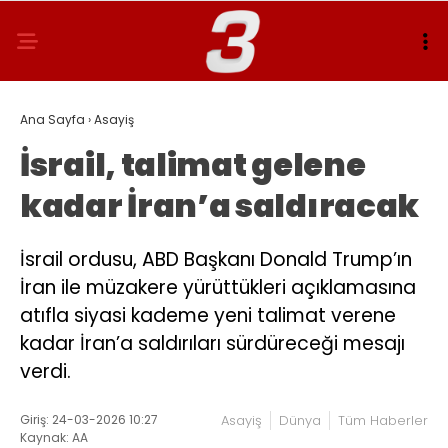
Ana Sayfa
›
Asayiş
İsrail, talimat gelene
kadar İran’a saldıracak
İsrail ordusu, ABD Başkanı Donald Trump’ın
İran ile müzakere yürüttükleri açıklamasına
atıfla siyasi kademe yeni talimat verene
kadar İran’a saldırıları sürdüreceği mesajı
verdi.
Giriş: 24-03-2026 10:27
Asayiş
Dünya
Tüm Haberler
Kaynak: AA