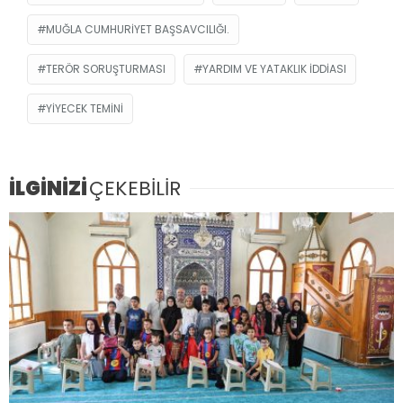
MUĞLA CUMHURIYET BAŞSAVCILIĞI.
TERÖR SORUŞTURMASI
YARDIM VE YATAKLIK IDDIASI
YIYECEK TEMINI
İLGİNİZİ
ÇEKEBİLİR