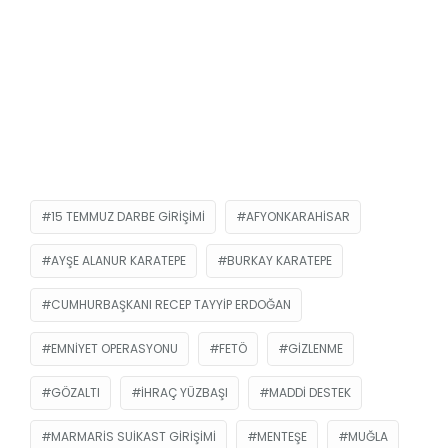
15 TEMMUZ DARBE GIRIŞIMI
AFYONKARAHISAR
AYŞE ALANUR KARATEPE
BURKAY KARATEPE
CUMHURBAŞKANI RECEP TAYYIP ERDOĞAN
EMNIYET OPERASYONU
FETÖ
GIZLENME
GÖZALTI
IHRAÇ YÜZBAŞI
MADDI DESTEK
MARMARIS SUIKAST GIRIŞIMI
MENTEŞE
MUĞLA