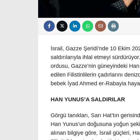
İsrail, Gazze Şeridi’nde 10 Ekim 2025
saldırılarıyla ihlal etmeyi sürdürüyor
ordusu, Gazze’nin güneyindeki Han
edilen Filistinlilerin çadırlarını den
bebek İyad Ahmed er-Rabayia hayatın
HAN YUNUS’A SALDIRILAR
Görgü tanıkları, Sarı Hat’tın gerisin
Han Yunus’un doğusuna yoğun şekild
alınan bilgiye göre, İsrail güçleri,