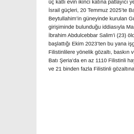
üç katlı evin ikinci katına patlayıcı ye
İsrail güçleri, 20 Temmuz 2025’te Bat
Beytullahim’in güneyinde kurulan Gus
girişiminde bulunduğu iddiasıyla Mah
İbrahim Abdulcebbar Salim’i (23) öld
başlattığı Ekim 2023’ten bu yana işg
Filistinlilere yönelik gözaltı, baskın
Batı Şeria’da en az 1110 Filistinli ha
ve 21 binden fazla Filistinli gözaltın