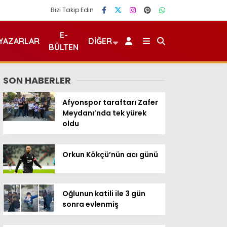
Bizi Takip Edin
E-
YAZARLAR
DIĞER
BÜLTEN
SON HABERLER
Afyonspor taraftarı Zafer
Meydanı’nda tek yürek
oldu
Orkun Kökçü’nün acı günü
Oğlunun katili ile 3 gün
sonra evlenmiş