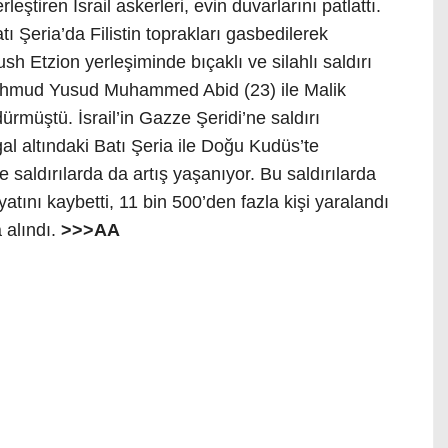
rleştiren İsrail askerleri, evin duvarlarını patlattı.
ı Şeria’da Filistin toprakları gasbedilerek
h Etzion yerleşiminde bıçaklı ve silahlı saldırı
mud Yusud Muhammed Abid​​​​​​​ (23) ile Malik
ürmüştü. İsrail’in Gazze Şeridi’ne saldırı
al altındaki Batı Şeria ile Doğu Kudüs’te
 ve saldırılarda da artış yaşanıyor. Bu saldırılarda
yatını kaybetti, 11 bin 500’den fazla kişi yaralandı
a alındı.
>>>AA