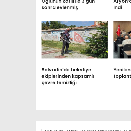
Oğlunun katili ile 3 gün
Afyon’
sonra evlenmiş
indi
Bolvadin’de belediye
Yenilen
ekiplerinden kapsamlı
toplant
çevre temizliği