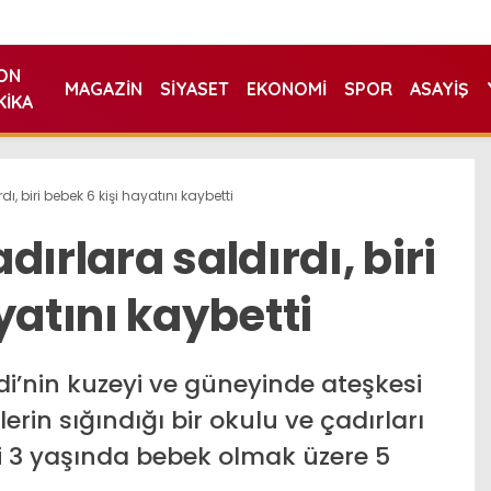
ON
MAGAZIN
SIYASET
EKONOMI
SPOR
ASAYIŞ
KIKA
rdı, biri bebek 6 kişi hayatını kaybetti
adırlara saldırdı, biri
yatını kaybetti
di’nin kuzeyi ve güneyinde ateşkesi
erin sığındığı bir okulu ve çadırları
iri 3 yaşında bebek olmak üzere 5