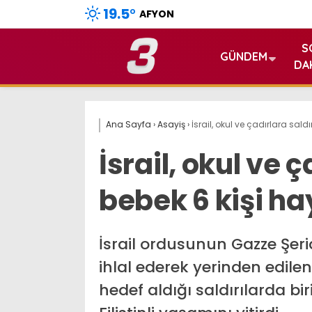
19.5
°
AFYON
S
GÜNDEM
DA
Ana Sayfa
›
Asayiş
›
İsrail, okul ve çadırlara saldı
İsrail, okul ve ç
bebek 6 kişi ha
İsrail ordusunun Gazze Şeri
ihlal ederek yerinden edilenl
hedef aldığı saldırılarda b