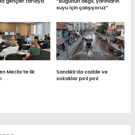
da gençler tarlaya
“Bugünün değil, yarınların
suyu için çalışıyoruz”
en Meclis’te ilk
Sandıklı’da cadde ve
ı
sokaklar pırıl pırıl