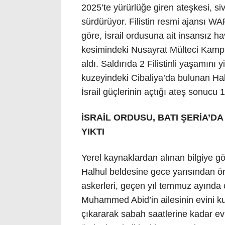
2025’te yürürlüğe giren ateşkesi, sivi
sürdürüyor. Filistin resmi ajansı W
göre, İsrail ordusuna ait insansız ha
kesimindeki Nusayrat Mülteci Kampı’
aldı. Saldırıda 2 Filistinli yaşamını y
kuzeyindeki Cibaliya’da bulunan Hal
İsrail güçlerinin açtığı ateş sonucu 1 
İSRAİL ORDUSU, BATI ŞERİA’DA 
YIKTI
Yerel kaynaklardan alınan bilgiye gör
Halhul beldesine gece yarısından önc
askerleri, geçen yıl temmuz ayında
Muhammed Abid’in ailesinin evini kuş
çıkararak sabah saatlerine kadar evl