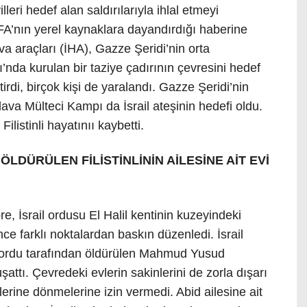
lleri hedef alan saldırılarıyla ihlal etmeyi
AFA’nın yerel kaynaklara dayandırdığı haberine
va araçları (İHA), Gazze Şeridi’nin orta
nda kurulan bir taziye çadırının çevresini hedef
itirdi, birçok kişi de yaralandı. Gazze Şeridi’nin
ava Mülteci Kampı da İsrail ateşinin hedefi oldu.
Filistinli hayatınıı kaybetti.
ÖLDÜRÜLEN FİLİSTİNLİNİN AİLESİNE AİT EVİ
e, İsrail ordusu El Halil kentinin kuzeyindeki
e farklı noktalardan baskın düzenledi. İsrail
 ordu tarafından öldürülen Mahmud Yusud
attı. Çevredeki evlerin sakinlerini de zorla dışarı
erine dönmelerine izin vermedi. Abid ailesine ait