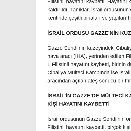
Filistinli hayatını kaybetti. Hayatın
kaldırıldı. Tanıklar, İsrail ordusunu
kentinde çeşitli binaları ve yapılar
İSRAİL ORDUSU GAZZE’NİN KUZ
Gazze Şeridi’nin kuzeyindeki Cibali
hava aracı (İHA), yerinden edilen Fili
1 Filistinli hayatını kaybetti, birin
Cibaliya Mülteci Kampında ise İsrail
aracından açılan ateş sonucu bir Fili
İSRAİL’İN GAZZE’DE MÜLTECİ 
KİŞİ HAYATINI KAYBETTİ
İsrail ordusunun Gazze Şeridi’nin or
Filistinli hayatını kaybetti, birçok k