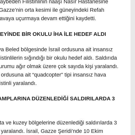
ı kaybeden Filistinlinin naaşı Nasır Hastanesine
n Gazze’nin orta kesimi ile güneyindeki Refah
ı havaya uçurmaya devam ettiğini kaydetti.
EYİNDE BİR OKULU İHA İLE HEDEF ALDI
ya Beled bölgesinde İsrail ordusuna ait insansız
stinlilerin sığındığı bir okulu hedef aldı. Saldırıda
in durumu ağır olmak üzere çok sayıda kişi yaralandı.
 ordusuna ait “quadcopter” tipi insansız hava
stinli yaralandı.
KAMPLARINA DÜZENLEDİĞİ SALDIRILARDA 3
ta ve kuzey bölgelerine düzenlediği saldırılarda 3
işi yaralandı. İsrail, Gazze Şeridi’nde 10 Ekim