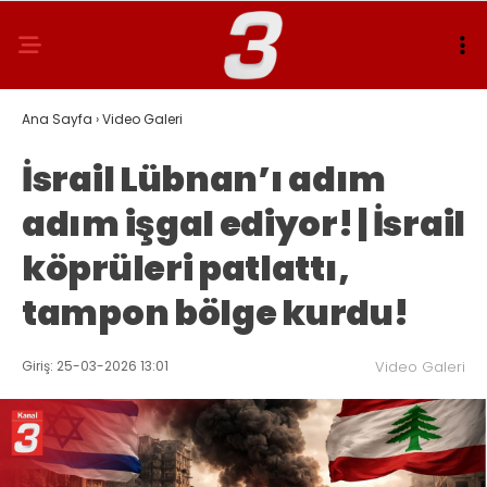
Ana Sayfa
›
Video Galeri
İsrail Lübnan’ı adım
adım işgal ediyor! | İsrail
köprüleri patlattı,
tampon bölge kurdu!
Giriş: 25-03-2026 13:01
Video Galeri