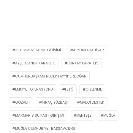
15 TEMMUZ DARBE GIRIŞIMI
AFYONKARAHISAR
AYŞE ALANUR KARATEPE
BURKAY KARATEPE
CUMHURBAŞKANI RECEP TAYYIP ERDOĞAN
EMNIYET OPERASYONU
FETÖ
GIZLENME
GÖZALTI
IHRAÇ YÜZBAŞI
MADDI DESTEK
MARMARIS SUIKAST GIRIŞIMI
MENTEŞE
MUĞLA
MUĞLA CUMHURIYET BAŞSAVCILIĞI.