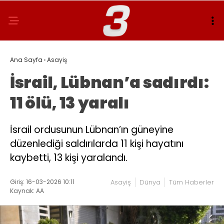
Ana Sayfa
›
Asayiş
İsrail, Lübnan’a sadırdı:
11 ölü, 13 yaralı
İsrail ordusunun Lübnan’ın güneyine
düzenlediği saldırılarda 11 kişi hayatını
kaybetti, 13 kişi yaralandı.
Giriş: 16-03-2026 10:11
Asayiş
Dünya
Tüm Haberler
Kaynak: AA