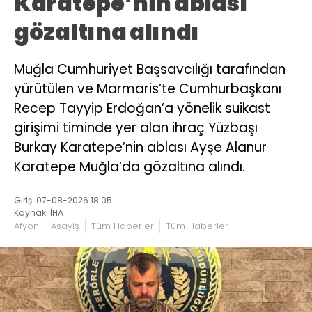
Karatepe’nin ablası
gözaltına alındı
Muğla Cumhuriyet Başsavcılığı tarafından
yürütülen ve Marmaris’te Cumhurbaşkanı
Recep Tayyip Erdoğan’a yönelik suikast
girişimi timinde yer alan ihraç Yüzbaşı
Burkay Karatepe’nin ablası Ayşe Alanur
Karatepe Muğla’da gözaltına alındı.
Giriş: 07-08-2026 18:05
Kaynak: İHA
Afyon
Asayiş
Tüm Haberler
Tüm Haberler