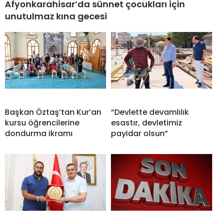
Afyonkarahisar’da sünnet çocukları için
unutulmaz kına gecesi
Başkan Öztaş’tan Kur’an
“Devlette devamlılık
kursu öğrencilerine
esastır, devletimiz
dondurma ikramı
payidar olsun”