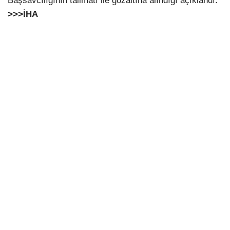
Başsavcılığının talimatı ile gözaltına alındığı açıklandı.
>>>İHA