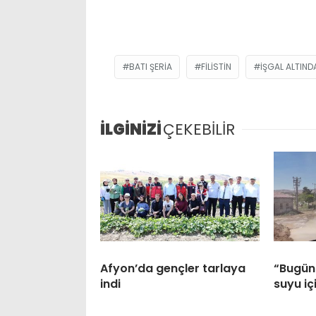
BATI ŞERIA
FILISTIN
IŞGAL ALTINDA
İLGİNİZİ
ÇEKEBİLİR
Afyon’da gençler tarlaya
“Bugünü
indi
suyu iç