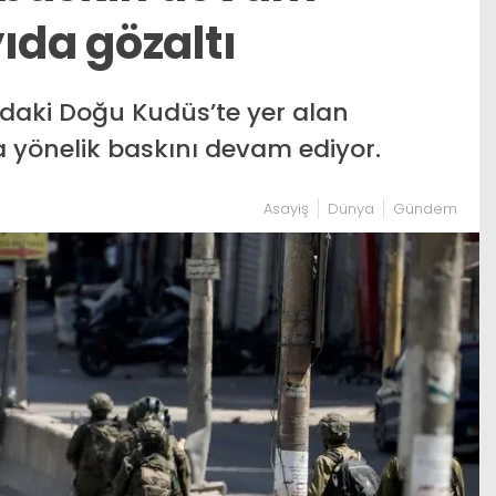
ıda gözaltı
ındaki Doğu Kudüs’te yer alan
 yönelik baskını devam ediyor.
Asayiş
Dünya
Gündem