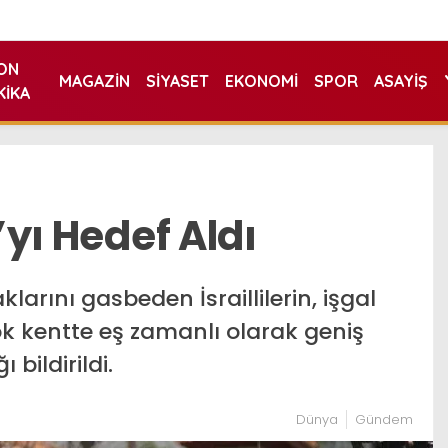
ON
MAGAZIN
SIYASET
EKONOMI
SPOR
ASAYIŞ
KIKA
a’yı Hedef Aldı
raklarını gasbeden İsraillilerin, işgal
çok kentte eş zamanlı olarak geniş
 bildirildi.
Dünya
Gündem