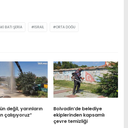
KI BATI ŞERIA
ISRAIL
ORTA DOĞU
n değil, yarınların
Bolvadin’de belediye
in çalışıyoruz”
ekiplerinden kapsamlı
çevre temizliği