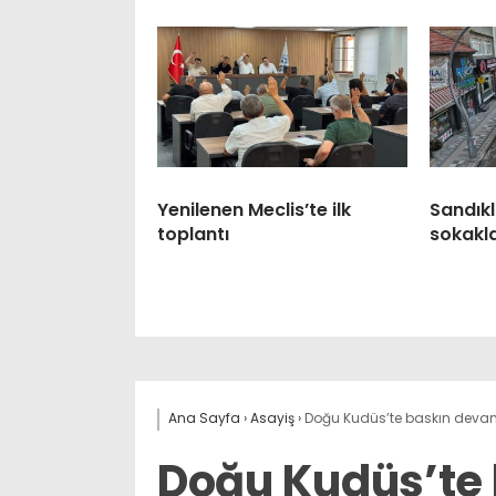
Yenilenen Meclis’te ilk
Sandıkl
toplantı
sokaklar
Ana Sayfa
›
Asayiş
›
Doğu Kudüs’te baskın devam
Doğu Kudüs’te