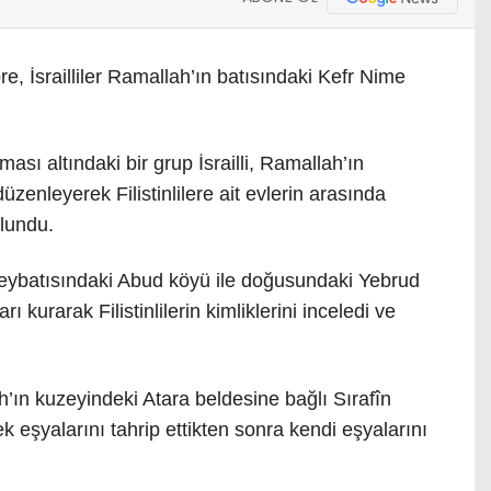
e, İsrailliler Ramallah’ın batısındaki Kefr Nime
ması altındaki bir grup İsrailli, Ramallah’ın
enleyerek Filistinlilere ait evlerin arasında
ulundu.
uzeybatısındaki Abud köyü ile doğusundaki Yebrud
rı kurarak Filistinlilerin kimliklerini inceledi ve
h’ın kuzeyindeki Atara beldesine bağlı Sırafîn
k eşyalarını tahrip ettikten sonra kendi eşyalarını