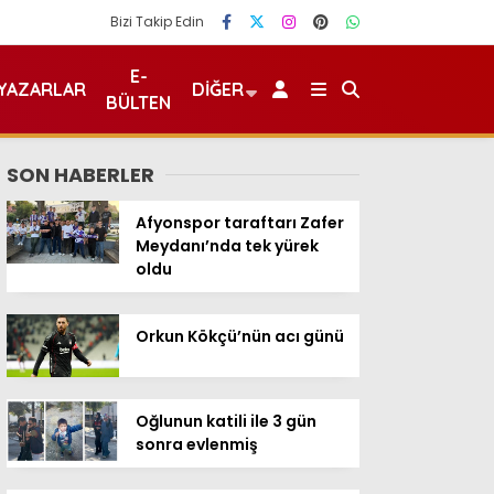
Bizi Takip Edin
E-
YAZARLAR
DIĞER
BÜLTEN
SON HABERLER
Afyonspor taraftarı Zafer
Meydanı’nda tek yürek
oldu
Orkun Kökçü’nün acı günü
Oğlunun katili ile 3 gün
sonra evlenmiş