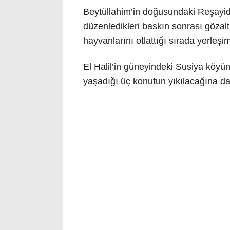
Beytüllahim’in doğusundaki Reşayide k
düzenledikleri baskın sonrası gözalt
hayvanlarını otlattığı sırada yerleşim
El Halil’in güneyindeki Susiya köyünd
yaşadığı üç konutun yıkılacağına dair