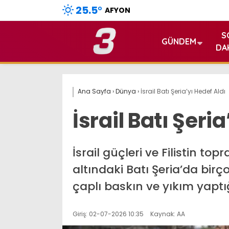
25.5
°
AFYON
S
GÜNDEM
DA
Ana Sayfa
›
Dünya
›
İsrail Batı Şeria’yı Hedef Aldı
İsrail Batı Şeri
İsrail güçleri ve Filistin top
altındaki Batı Şeria’da bir
çaplı baskın ve yıkım yaptığı
Giriş: 02-07-2026 10:35
Kaynak: AA