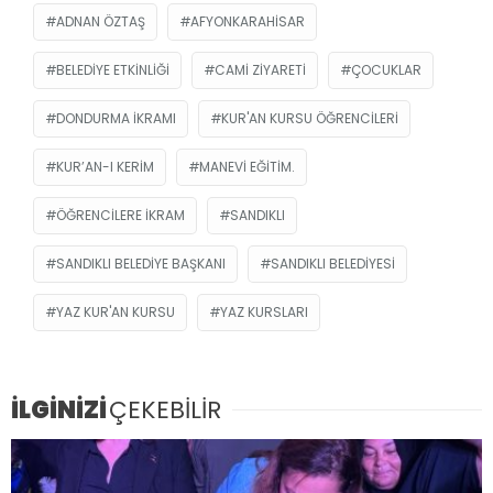
ADNAN ÖZTAŞ
AFYONKARAHISAR
BELEDIYE ETKINLIĞI
CAMI ZIYARETI
ÇOCUKLAR
DONDURMA IKRAMI
KUR'AN KURSU ÖĞRENCILERI
KUR’AN-I KERIM
MANEVI EĞITIM.
ÖĞRENCILERE IKRAM
SANDIKLI
SANDIKLI BELEDIYE BAŞKANI
SANDIKLI BELEDIYESI
YAZ KUR'AN KURSU
YAZ KURSLARI
İLGİNİZİ
ÇEKEBİLİR