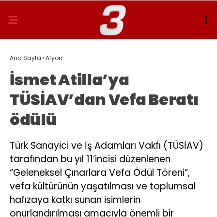
Ana Sayfa
›
Afyon
İsmet Atilla’ya
TÜSİAV’dan Vefa Beratı
ödülü
Türk Sanayici ve İş Adamları Vakfı (TÜSİAV)
tarafından bu yıl 11’incisi düzenlenen
“Geleneksel Çınarlara Vefa Ödül Töreni”,
vefa kültürünün yaşatılması ve toplumsal
hafızaya katkı sunan isimlerin
onurlandırılması amacıyla önemli bir