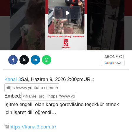
Play
Video
ABONE OL
Kanal 3
Sal, Haziran 9, 2026 2:00pm
URL:
Embed:
İşitme engelli olan kargo görevlisine teşekkür etmek
için işaret dili öğrendi…
📶
https://kanal3.com.tr/