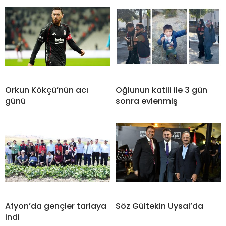
Orkun Kökçü’nün acı
Oğlunun katili ile 3 gün
günü
sonra evlenmiş
Afyon’da gençler tarlaya
Söz Gültekin Uysal’da
indi