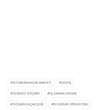
AFYONKARAHISAR EMNIYETI
ASAYIŞ
DÜZENSIZ GÖÇMEN
EŞ ZAMANLI BASKIN
GÖÇMEN KAÇAKÇILIĞI
İSCEHISAR OPERASYONU