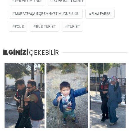
IPHONE'UMU BUL
KONYAALTI SAHILI
MURATPAŞA İLÇE EMNIYET MÜDÜRLÜĞÜ
PLAJ FARESI
POLIS
RUS TURIST
TURIST
İLGİNİZİ
ÇEKEBİLİR