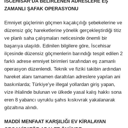
İSCEHİSAR’DA BELİRLENEN ADRESLERE EŞ
ZAMANLI ŞAFAK OPERASYONU
Emniyet güçlerinin göçmen kaçakçılığı şebekelerine ve
düzensiz göç hareketlerine yönelik gerçekleştirdiği titiz
ve planlı saha çalışmaları neticesinde önemli bir
başarıya ulaşıldı. Edinilen bilgilere göre, İscehisar
ilçesinde düzensiz göçmenlerin barındığı tespit edilen 2
farklı adrese emniyet birimleri tarafından eş zamanlı
operasyon düzenlendi. Teknik ve fiziki takibin ardından
hareket alanı tamamen daraltılan adreslere yapılan ani
baskınlarda; Türkiye’ye illegal yollardan giriş yapan,
vize ihlalinde bulunan ve ülkede yasal kalış hakkı sona
eren 8 yabancı uyruklu şahıs kıskıvrak yakalanarak
gözaltına alındı.
MADDİ MENFAAT KARŞILIĞI EV KİRALAYAN