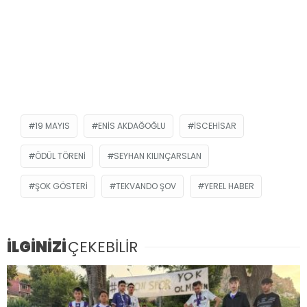
19 MAYIS
ENIS AKDAĞOĞLU
ISCEHISAR
ÖDÜL TÖRENI
SEYHAN KILINÇARSLAN
ŞOK GÖSTERI
TEKVANDO ŞOV
YEREL HABER
İLGİNİZİ
ÇEKEBİLİR