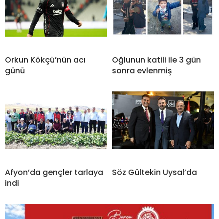
Orkun Kökçü’nün acı
Oğlunun katili ile 3 gün
günü
sonra evlenmiş
Afyon’da gençler tarlaya
Söz Gültekin Uysal’da
indi