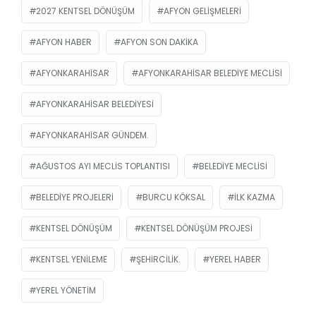
2027 KENTSEL DÖNÜŞÜM
AFYON GELIŞMELERI
AFYON HABER
AFYON SON DAKIKA
AFYONKARAHISAR
AFYONKARAHISAR BELEDIYE MECLISI
AFYONKARAHISAR BELEDIYESI
AFYONKARAHISAR GÜNDEM.
AĞUSTOS AYI MECLIS TOPLANTISI
BELEDIYE MECLISI
BELEDIYE PROJELERI
BURCU KÖKSAL
ILK KAZMA
KENTSEL DÖNÜŞÜM
KENTSEL DÖNÜŞÜM PROJESI
KENTSEL YENILEME
ŞEHIRCILIK.
YEREL HABER
YEREL YÖNETIM